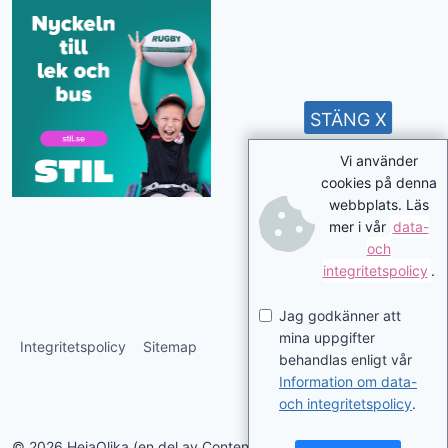
STÄNG X
Vi använder
cookies på denna
webbplats. Läs
mer i vår
data-
och
integritetspolicy
.
Jag godkänner att
mina uppgifter
Integritetspolicy
Sitemap
behandlas enligt vår
Information om data-
och integritetspolicy
.
© 2026 HejaOlika (en del av Contentverkstan.se)