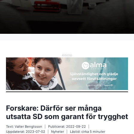
ANNONS
Forskare: Därför ser många
utsatta SD som garant för trygghet
Text:
Valter Bengtsson
Publicerat:
2022-09-22
Uppdaterat:
2023-07-02
Nyheter
Lästid: cirka
5
minuter