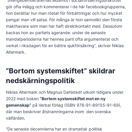
”Sverigedemokraternas ledamot i socialförsäkringsutskottet
gör ofta inlägg och kommenterar i de här facebookgrupperna,
hon berättar hur man röstat för förbättringar och hur mycket
pengar man vill satsa. För många är hon sannolikt den första
makthavare som man har haft direktkontakt med. Dessutom
backas hon av partiets agerande: under de senaste
mandatperioderna har hennes parti ofta argumenterat och
verkat i riksdagen för en bättre sjukförsäkring”, skriver Niklas
Altermark.
”Bortom systemskiftet” skildrar
nedskärningspolitik
Niklas Altermark och Magnus Dahlstedt utkom tidigare under
2022 med boken
”Bortom systemskiftet mot en ny
gemenskap”
på Verbal förlag (ISBN 978-91-89155-91-69),
där man beskriver åtstramningarna inom den svenska
välfärden.
”De senaste decennierna har en dramatisk politisk