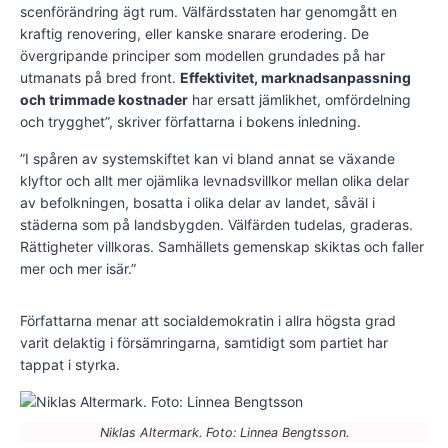
scenförändring ägt rum. Välfärdsstaten har genomgått en
kraftig renovering, eller kanske snarare erodering. De
övergripande principer som modellen grundades på har
utmanats på bred front.
Effektivitet, marknadsanpassning
och trimmade kostnader
har ersatt jämlikhet, omfördelning
och trygghet”, skriver författarna i bokens inledning.
”I spåren av systemskiftet kan vi bland annat se växande
klyftor och allt mer ojämlika levnadsvillkor mellan olika delar
av befolkningen, bosatta i olika delar av landet, såväl i
städerna som på landsbygden. Välfärden tudelas, graderas.
Rättigheter villkoras. Samhällets gemenskap skiktas och faller
mer och mer isär.”
Författarna menar att socialdemokratin i allra högsta grad
varit delaktig i försämringarna, samtidigt som partiet har
tappat i styrka.
Niklas Altermark. Foto: Linnea Bengtsson.