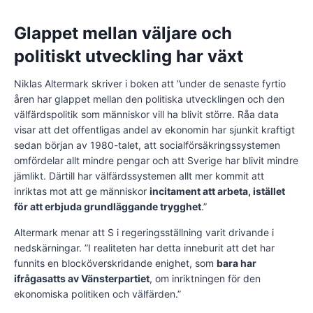
Glappet mellan väljare och
politiskt utveckling har växt
Niklas Altermark skriver i boken att ”
under
de
senaste
fyrtio
åren har glappet mellan den politiska utvecklingen och den
välfärdspolitik som människor vill ha blivit större. Råa data
visar att det offentligas andel av ekonomin har sjunkit kraftigt
sedan början av 1980-talet, att socialförsäkringssystemen
omfördelar allt mindre pengar och att Sverige har blivit mindre
jämlikt. Därtill har välfärdssystemen allt mer kommit att
inriktas mot att ge människor
incitament att arbeta, istället
för att erbjuda grundläggande trygghet
.”
Altermark menar att S i regeringsställning varit drivande i
nedskärningar. ”I realiteten har detta inneburit att det har
funnits en blocköverskridande enighet, som
bara har
ifrågasatts av Vänsterpartiet
, om inriktningen för den
ekonomiska politiken och välfärden.”