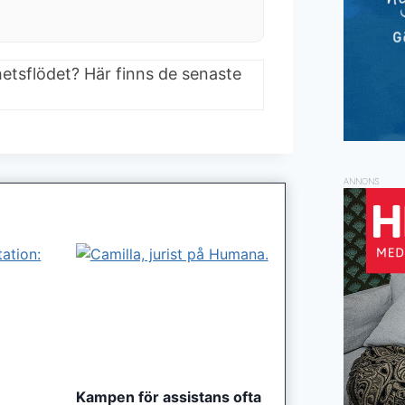
hetsflödet? Här finns de senaste
ANNONS
Kampen för assistans ofta