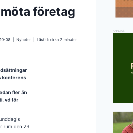
 möta företag
ANNONS
10-08
Nyheter
Lästid: cirka
2
minuter
edsättningar
s konferens
redan fler än
i, vd för
hunddagis
r rum den 29