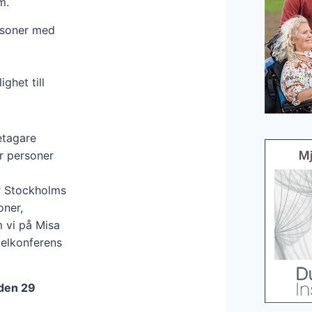
m.
ersoner med
ghet till
etagare
r personer
r Stockholms
oner,
 vi på Misa
elkonferens
 den 29