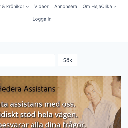
r & krönikor
Videor
Annonsera
Om HejaOlika
Logga in
Sök