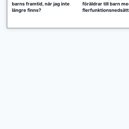
barns framtid, när jag inte
föräldrar till barn m
längre finns?
flerfunktionsnedsät