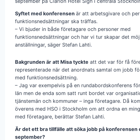
september på Clarion Hotel Sign i centrala Stockhol
Syftet med konferensen
är att arbetsgivare och p
funktionsnedsättningar ska träffas.
– Vi bjuder in både företagare och personer med
funktionsnedsättningar och har vi tur skapar det möjli
anställningar, säger Stefan Lahti.
Bakgrunden är att Misa tyckte
att det var för få för
representerade när det anordnats samtal om jobb fö
med funktionsnedsättning.
– Jag var exempelvis på en rundabordskonferens fö
län men de enda som satt runt bordet var organisati
tjänstemän och kommuner – inga företagare. Då kom
överens med HSO i Stockholm om att ordna en ming
med företagare, berättar Stefan Lahti.
Är det ett bra tillfälle att söka jobb på konferensen
september?