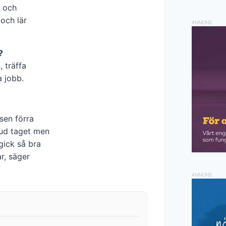
g och
och lär
ANNONS
?
, träffa
a jobb.
sen förra
vud taget men
gick så bra
ar, säger
ANNONS