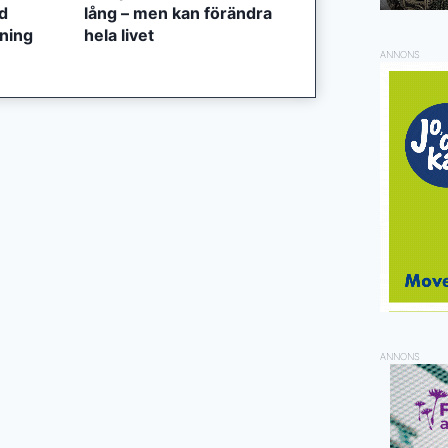
ed
lång – men kan förändra
tning
hela livet
ANNONS
ANNONS