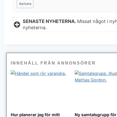
Post
#
arbete
Tags:
SENASTE NYHETERNA.
Missat något i ny
nyheterna.
INNEHÅLL FRÅN ANNONSÖRER
Hur planerar jag för mitt
Ny samtalsgrupp för