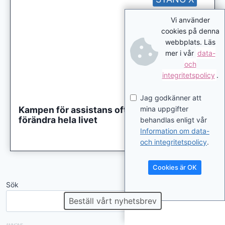
Vi använder
cookies på denna
webbplats. Läs
mer i vår
data-
och
integritetspolicy
.
Jag godkänner att
mina uppgifter
Kampen för assistans ofta lång – men kan
förändra hela livet
behandlas enligt vår
Information om data-
och integritetspolicy
.
Cookies är OK
Sök
Sök
Beställ vårt nyhetsbrev
ANNONS