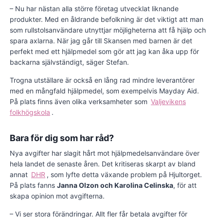
– Nu har nästan alla större företag utvecklat liknande
produkter. Med en åldrande befolkning är det viktigt att man
som rullstolsanvändare utnyttjar möjligheterna att få hjälp och
spara axlarna. När jag går till Skansen med barnen är det
perfekt med ett hjälpmedel som gör att jag kan åka upp för
backarna självständigt, säger Stefan.
Trogna utställare är också en lång rad mindre leverantörer
med en mångfald hjälpmedel, som exempelvis Mayday Aid.
På plats finns även olika verksamheter som
Valjevikens
folkhögskola
.
Bara för dig som har råd?
Nya avgifter har slagit hårt mot hjälpmedelsanvändare över
hela landet de senaste åren. Det kritiseras skarpt av bland
annat
DHR
, som lyfte detta växande problem på Hjultorget.
På plats fanns
Janna Olzon och Karolina Celinska
, för att
skapa opinion mot avgifterna.
– Vi ser stora förändringar. Allt fler får betala avgifter för