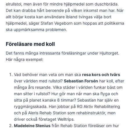
elrullstol, men även för mindre hjälpmedel som duschbräda.
Det kan drabba hårt beroende på vilken inkomst man har. När
allt börjar kosta kan användare ibland tvingas välja bort
hjälpmedel, säger Stefan Vegeborn som hoppas att politikerna
ska uppmärksamma problemen.
Föreläsare med koll
Det fanns många intressanta föreläsningar under Hjultorget.
Här några exempel:
Vad behöver man veta om man ska
resa kors och tvärs
över världen med rullstol?
Sebastian Forsén
har koll, efter
många års resande. Vilka städer i världen funkar bäst om
man sitter i rullstol? Hur gör man när man ska flyga och
sitta på planet kanske 8 timmar? Sebastian har själv en
ryggmärgsskada. Han jobbar på RG Aktiv Rehabilitering
och på Aleris Rehab Station som rehabinstruktör, men
driver också företaget Welltrips.
Madeleine Stenius
från Rehab Station föreläser om hur