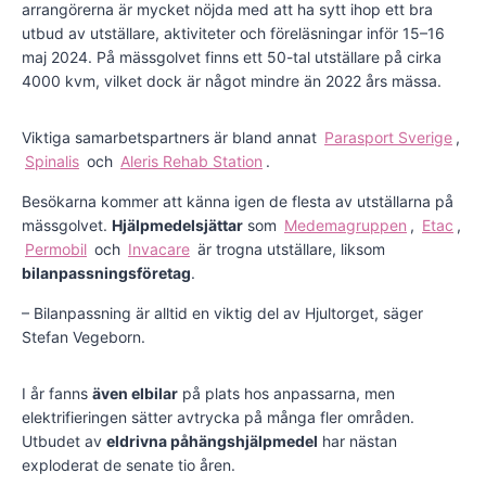
arrangörerna är mycket nöjda med att ha sytt ihop ett bra
utbud av utställare, aktiviteter och föreläsningar inför 15–16
maj 2024. På mässgolvet finns ett 50-tal utställare på cirka
4000 kvm, vilket dock är något mindre än 2022 års mässa.
Viktiga samarbetspartners är bland annat
Parasport Sverige
,
Spinalis
och
Aleris Rehab Station
.
Besökarna kommer att känna igen de flesta av utställarna på
mässgolvet.
Hjälpmedelsjättar
som
Medemagruppen
,
Etac
,
Permobil
och
Invacare
är trogna utställare, liksom
bilanpassningsföretag
.
– Bilanpassning är alltid en viktig del av Hjultorget, säger
Stefan Vegeborn.
I år fanns
även elbilar
på plats hos anpassarna, men
elektrifieringen sätter avtrycka på många fler områden.
Utbudet av
eldrivna påhängshjälpmedel
har nästan
exploderat de senate tio åren.