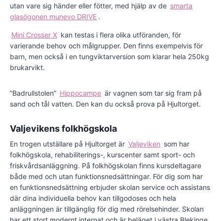
utan vare sig händer eller fötter, med hjälp av de
smarta
glasögonen munevo DRIVE
.
Mini Crosser X
kan testas i flera olika utföranden, för
varierande behov och målgrupper. Den finns exempelvis för
barn, men också i en tungviktarversion som klarar hela 250kg
brukarvikt.
”Badrullstolen”
Hippocampe
är vagnen som tar sig fram på
sand och tål vatten. Den kan du också prova på Hjultorget.
Valjevikens folkhögskola
En trogen utställare på Hjultorget är
Valjeviken
som har
folkhögskola, rehabiliterings-, kurscenter samt sport- och
friskvårdsanläggning. På folkhögskolan finns kursdeltagare
både med och utan funktionsnedsättningar. För dig som har
en funktionsnedsättning erbjuder skolan service och assistans
där dina individuella behov kan tillgodoses och hela
anläggningen är tillgänglig för dig med rörelsehinder. Skolan
har ett stort modernt internat och är beläget i västra Blekinge