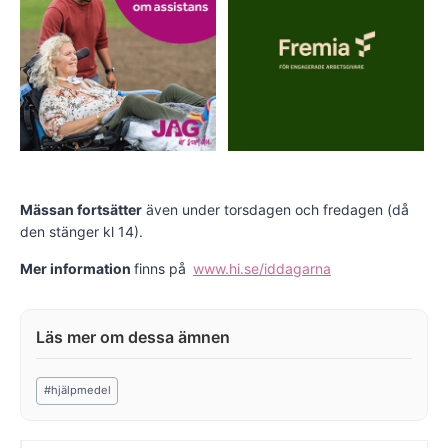
Mässan fortsätter
även under torsdagen och fredagen (då
den stänger kl 14).
Mer information
finns på
www.hi.se/iddagarna
Post
#
hjälpmedel
Tags: