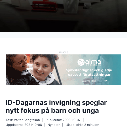
ANNONS
ID-Dagarnas invigning speglar
nytt fokus på barn och unga
Text:
Valter Bengtsson
Publicerat:
2008-10-07
Uppdaterat:
2021-10-08
Nyheter
Lästid: cirka
2
minuter