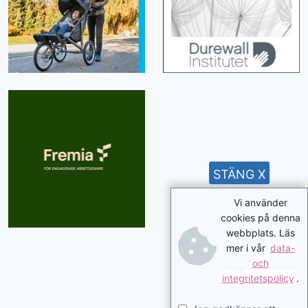
STÄNG X
Vi använder
cookies på denna
webbplats. Läs
mer i vår
data-
och
integritetspolicy
.