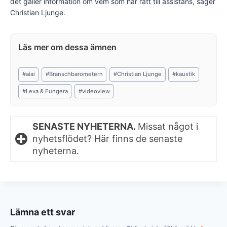
det gäller information om vem som har rätt till assistans, säger
Christian Ljunge.
Post
#
aiai
#
Branschbarometern
#
Christian Ljunge
#
kaustik
Tags:
#
Leva & Fungera
#
videoview
SENASTE NYHETERNA.
Missat något i
nyhetsflödet? Här finns de senaste
nyheterna.
Lämna ett svar