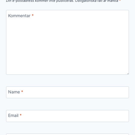
Din e-postadress kommer inte publiceras.
Obligatoriska fält är märkta
*
Kommentar
*
Name
*
Email
*