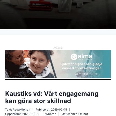
ANNONS
Kaustiks vd: Vårt engagemang
kan göra stor skillnad
Text:
Redaktionen
Publicerat:
2019-03-15
Uppdaterat:
2023-03-02
Nyheter
Lästid: cirka
1
minut