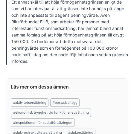
Ett annat skäl till att höja förmögenhetsgränsen enligt de
som vi har intervjuat är att gränsen inte har höjts på länge
och inte anpassats till dagens penningvärde. Även
Riksförbundet FUB, som arbetar för personer med
intellektuell funktionsnedsättning, har lämnat bland annat
samma förslag på att höja förmögenhetsgränsen till drygt
150 000. De bedömer att detta motsvarar det
penningvärde som en förmögenhet på 100 000 kronor
hade haft i dag om den hade följt inflationen sedan gränsen
infördes.
Post
#
aktivitetsersättning
#
bostadstillägg
Tags:
#
ekonomisk trygghet vid funktionsnedsättning
#
Inspektionen för socialförsäkringen
#
sjuk- och aktivitetsersättning
#
sjukersättning