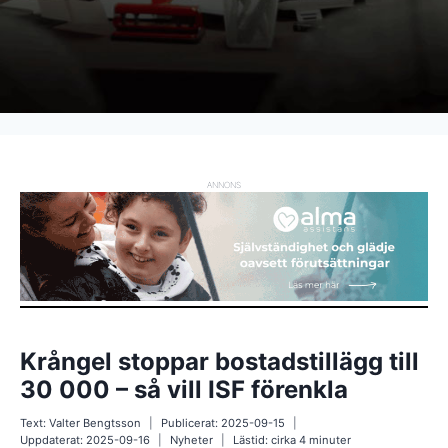
ANNONS
Krångel stoppar bostadstillägg till
30 000 – så vill ISF förenkla
Text:
Valter Bengtsson
Publicerat:
2025-09-15
Uppdaterat:
2025-09-16
Nyheter
Lästid: cirka
4
minuter