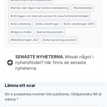
#
familjer där någon har funktionsnedsättning
#
funkisfamiljer
#
LSS (lagen om stöd och service till vissa funktionshindrade)
#
LSS-utredning
#
LSS-utredningar
#
LSS-utredningen 2018
#
Magnus Andén
#
personlig assistans
#
Riksföreningen JAG
#
yrket personlig assistent
SENASTE NYHETERNA.
Missat något i
nyhetsflödet? Här finns de senaste
nyheterna.
Lämna ett svar
Din e-postadress kommer inte publiceras.
Obligatoriska fält är
märkta
*