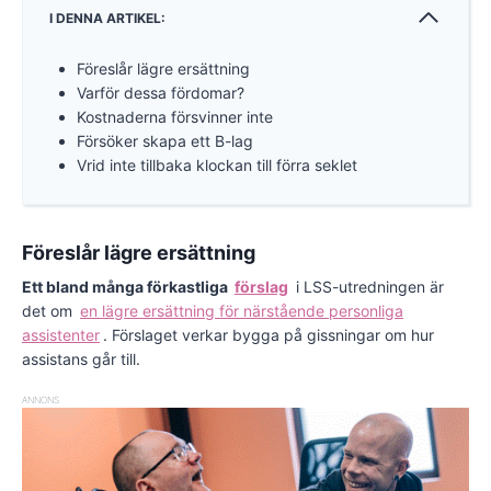
I DENNA ARTIKEL:
Föreslår lägre ersättning
Varför dessa fördomar?
Kostnaderna försvinner inte
Försöker skapa ett B-lag
Vrid inte tillbaka klockan till förra seklet
Föreslår lägre ersättning
Ett bland många förkastliga
förslag
i LSS-utredningen är
det om
en lägre ersättning för närstående personliga
assistenter
. Förslaget verkar bygga på gissningar om hur
assistans går till.
ANNONS