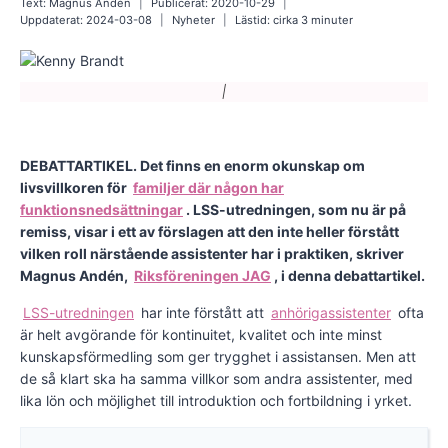
Text:
Magnus Andén
Publicerat:
2020-10-29
Uppdaterat:
2024-03-08
Nyheter
Lästid: cirka
3
minuter
|
DEBATTARTIKEL. Det finns en enorm okunskap om
livsvillkoren för
familjer där någon har
funktionsnedsättningar
. LSS-utredningen, som nu är på
remiss, visar i ett av förslagen att den inte heller förstått
vilken roll närstående assistenter har i praktiken, skriver
Magnus Andén,
Riksföreningen JAG
, i denna debattartikel.
LSS-utredningen
har inte förstått att
anhörigassistenter
ofta
är helt avgörande för kontinuitet, kvalitet och inte minst
kunskapsförmedling som ger trygghet i assistansen. Men att
de så klart ska ha samma villkor som andra assistenter, med
lika lön och möjlighet till introduktion och fortbildning i yrket.