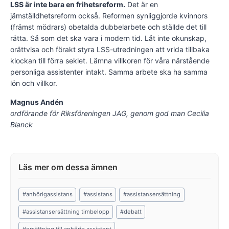
LSS är inte bara en frihetsreform.
Det är en
jämställdhetsreform också. Reformen synliggjorde kvinnors
(främst mödrars) obetalda dubbelarbete och ställde det till
rätta. Så som det ska vara i modern tid. Låt inte okunskap,
orättvisa och förakt styra LSS-utredningen att vrida tillbaka
klockan till förra seklet. Lämna villkoren för våra närstående
personliga assistenter intakt. Samma arbete ska ha samma
lön och villkor.
Magnus Andén
ordförande för Riksföreningen JAG, genom god man Cecilia
Blanck
Post
#
anhörigassistans
#
assistans
#
assistansersättning
Tags:
#
assistansersättning timbelopp
#
debatt
#
ersättning till anhörig assistent