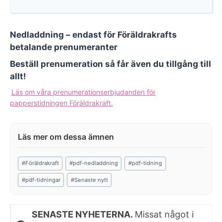
Nedladdning – endast för Föräldrakrafts
betalande prenumeranter
Beställ prenumeration så får även du tillgång till
allt!
Läs om våra prenumerationserbjudanden för
papperstidningen Föräldrakraft.
Post
#
Föräldrakraft
#
pdf-nedladdning
#
pdf-tidning
Tags:
#
pdf-tidningar
#
Senaste nytt
SENASTE NYHETERNA.
Missat något i