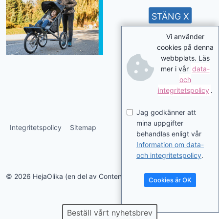
STÄNG X
Vi använder
cookies på denna
webbplats. Läs
mer i vår
data-
och
integritetspolicy
.
Jag godkänner att
mina uppgifter
Integritetspolicy
Sitemap
behandlas enligt vår
Information om data-
och integritetspolicy
.
© 2026 HejaOlika (en del av Contentverkstan.se)
Cookies är OK
Beställ vårt nyhetsbrev