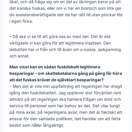
ökat, och då fråga sig om en del av ökningen beror på att
det kanske fuskas, eller om vi har en bransch som inte ger
de assistansberättigade det de har rätt till utan plockar lite
i egen ficka.
– Då ska vi se till att göra oss av med det. Det är det
viktigaste vi kan göra för att legitimera insatsen. Den
debatten har vi från och till även om a-kassa, sjukpenning
och annat.
Men visst kan en sådan fuskdebatt legitimera
besparingar – om skattebetalarna gång på gång får höra
att det fuskas kräver de självklart besparingar?
– Men det är inte min uppfattning att regeringen har dragit
igång den fuskdebatten. Jag upplever stor förväntan rent
allmänt på att regeringen ska hantera frågan om stöd och
service till personer som har behov av det. Det vilar tungt
på mina axlar, på regeringens axlar, men det är faktiskt ett
ansvar för den samlade politiken, det handlar om att fatta
beslut som håller långsiktigt.