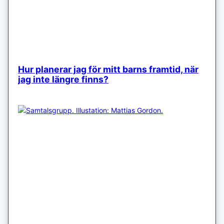
Hur planerar jag för mitt barns framtid, när
jag inte längre finns?