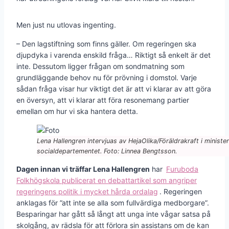
Men just nu utlovas ingenting.
– Den lagstiftning som finns gäller. Om regeringen ska
djupdyka i varenda enskild fråga… Riktigt så enkelt är det
inte. Dessutom ligger frågan om sondmatning som
grundläggande behov nu för prövning i domstol. Varje
sådan fråga visar hur viktigt det är att vi klarar av att göra
en översyn, att vi klarar att föra resonemang partier
emellan om hur vi ska hantera detta.
Lena Hallengren intervjuas av HejaOlika/Föräldrakraft i ministe
socialdepartementet. Foto: Linnea Bengtsson.
Dagen innan vi träffar Lena Hallengren
har
Furuboda
Folkhögskola publicerat en debattartikel som angriper
regeringens politik i mycket hårda ordalag
. Regeringen
anklagas för ”att inte se alla som fullvärdiga medborgare”.
Besparingar har gått så långt att unga inte vågar satsa på
skolgång, av rädsla för att förlora sin assistans om de kan