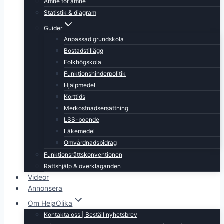
Ämne för ämne
Statistik & diagram
Guider
Anpassad grundskola
Bostadstillägg
Folkhögskola
Funktionshinderpolitik
Hjälpmedel
Korttids
Merkostnadsersättning
LSS-boende
Läkemedel
Omvårdnadsbidrag
Funktionsrättskonventionen
Rättshjälp & överklaganden
Videor
Annonsera
Om HejaOlika
Kontakta oss | Beställ nyhetsbrev