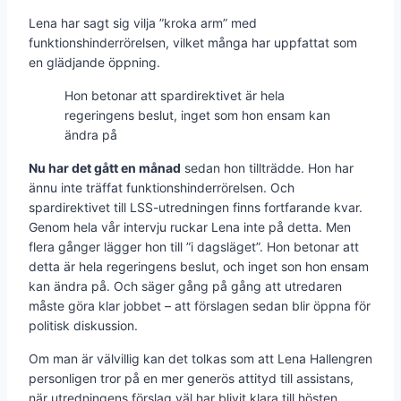
Lena har sagt sig vilja ”kroka arm” med
funktionshinderrörelsen, vilket många har uppfattat som
en glädjande öppning.
Hon betonar att spardirektivet är hela
regeringens beslut, inget som hon ensam kan
ändra på
Nu har det gått en månad
sedan hon tillträdde. Hon har
ännu inte träffat funktionshinderrörelsen. Och
spardirektivet till LSS-utredningen finns fortfarande kvar.
Genom hela vår intervju ruckar Lena inte på detta. Men
flera gånger lägger hon till ”i dagsläget”. Hon betonar att
detta är hela regeringens beslut, och inget son hon ensam
kan ändra på. Och säger gång på gång att utredaren
måste göra klar jobbet – att förslagen sedan blir öppna för
politisk diskussion.
Om man är välvillig kan det tolkas som att Lena Hallengren
personligen tror på en mer generös attityd till assistans,
när utredningens förslag väl har blivit klara till hösten.