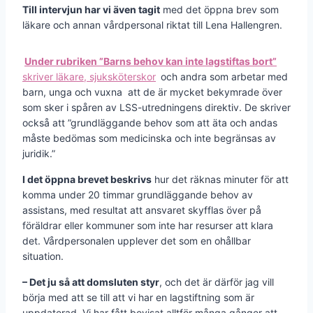
Till intervjun har vi även tagit
med det öppna brev som
läkare och annan vårdpersonal riktat till Lena Hallengren.
Under rubriken ”Barns behov kan inte lagstiftas bort”
skriver läkare, sjuksköterskor
och andra som arbetar med
barn, unga och vuxna att de är mycket bekymrade över
som sker i spåren av LSS-utredningens direktiv. De skriver
också att ”grundläggande behov som att äta och andas
måste bedömas som medicinska och inte begränsas av
juridik.”
I det öppna brevet beskrivs
hur det räknas minuter för att
komma under 20 timmar grundläggande behov av
assistans, med resultat att ansvaret skyfflas över på
föräldrar eller kommuner som inte har resurser att klara
det. Vårdpersonalen upplever det som en ohållbar
situation.
– Det ju så att domsluten styr
, och det är därför jag vill
börja med att se till att vi har en lagstiftning som är
uppdaterad. Vi har fått bevisat alltför många gånger att