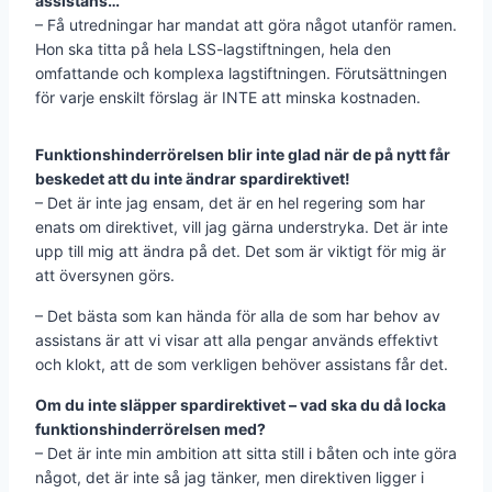
assistans…
– Få utredningar har mandat att göra något utanför ramen.
Hon ska titta på hela LSS-lagstiftningen, hela den
omfattande och komplexa lagstiftningen. Förutsättningen
för varje enskilt förslag är INTE att minska kostnaden.
Funktionshinderrörelsen blir inte glad när de på nytt får
beskedet att du inte ändrar spardirektivet!
– Det är inte jag ensam, det är en hel regering som har
enats om direktivet, vill jag gärna understryka. Det är inte
upp till mig att ändra på det. Det som är viktigt för mig är
att översynen görs.
– Det bästa som kan hända för alla de som har behov av
assistans är att vi visar att alla pengar används effektivt
och klokt, att de som verkligen behöver assistans får det.
Om du inte släpper spardirektivet – vad ska du då locka
funktionshinderrörelsen med?
– Det är inte min ambition att sitta still i båten och inte göra
något, det är inte så jag tänker, men direktiven ligger i