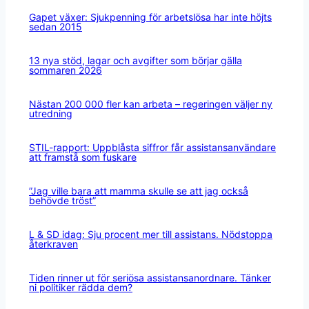
Gapet växer: Sjukpenning för arbetslösa har inte höjts
sedan 2015
13 nya stöd, lagar och avgifter som börjar gälla
sommaren 2026
Nästan 200 000 fler kan arbeta – regeringen väljer ny
utredning
STIL-rapport: Uppblåsta siffror får assistansanvändare
att framstå som fuskare
”Jag ville bara att mamma skulle se att jag också
behövde tröst”
L & SD idag: Sju procent mer till assistans. Nödstoppa
återkraven
Tiden rinner ut för seriösa assistansanordnare. Tänker
ni politiker rädda dem?