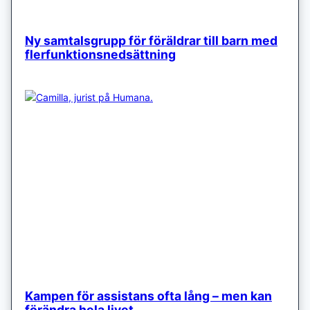
Ny samtalsgrupp för föräldrar till barn med
flerfunktionsnedsättning
Kampen för assistans ofta lång – men kan
förändra hela livet