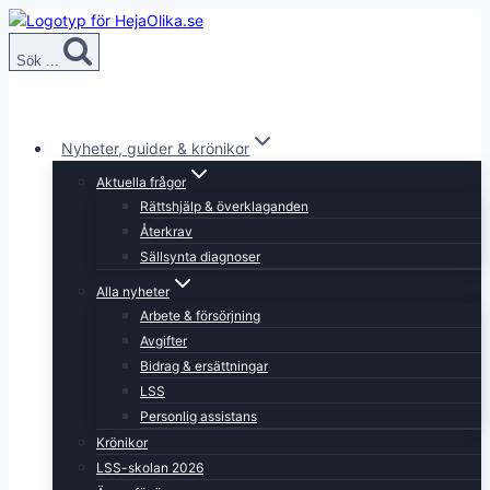
Skip
to
Sök ...
content
Nyheter, guider & krönikor
Aktuella frågor
Rättshjälp & överklaganden
Återkrav
Sällsynta diagnoser
Alla nyheter
Arbete & försörjning
Avgifter
Bidrag & ersättningar
LSS
Personlig assistans
Krönikor
LSS-skolan 2026