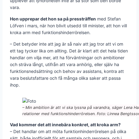
upplever att lyhördheten inte är så stor som den borde
vara.
Hon upprepar det hon sa på pressträffen
med Stefan
Löfven i mars, när hon blivit utsedd till minister, att hon vill
kroka arm med funktionshinderrörelsen.
– Det betyder inte att jag är så naiv att jag tror att vi om
ett tag tycker lika om allting. Det är klart att det hela tiden
handlar om vilja mer, att ha förväntningar och ambitioner
och sträva långt, utifrån att vara anhörig, eller själv ha
funktionsnedsättning och behov av assistans, kontra att
vara beslutsfattare och få många olika saker att passa
ihop.
– Min ambition är att vi ska lyssna på varandra, säger Lena 
relationer med funktionshinderrörelsen. Foto: Linnea Bengtsso
Vad kommer det att innebära konkret, att kroka arm?
– Det handlar om att möta funktionhinderrörelsen på olika
sätt, både inofficiellt för att samtala och resonera, och i