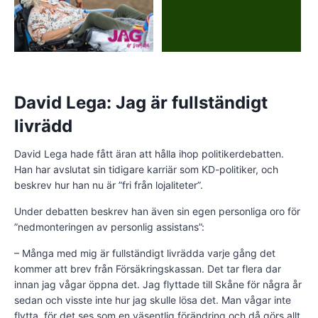
David Lega: Jag är fullständigt
livrädd
David Lega hade fått äran att hålla ihop politikerdebatten.
Han har avslutat sin tidigare karriär som KD-politiker, och
beskrev hur han nu är ”fri från lojaliteter”.
Under debatten beskrev han även sin egen personliga oro för
”nedmonteringen av personlig assistans”:
– Många med mig är fullständigt livrädda varje gång det
kommer att brev från Försäkringskassan. Det tar flera dar
innan jag vågar öppna det. Jag flyttade till Skåne för några år
sedan och visste inte hur jag skulle lösa det. Man vågar inte
flytta, för det ses som en väsentlig förändring och då görs allt