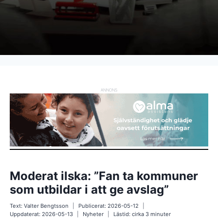
ANNONS
Moderat ilska: ”Fan ta kommuner
som utbildar i att ge avslag”
Text:
Valter Bengtsson
Publicerat:
2026-05-12
Uppdaterat:
2026-05-13
Nyheter
Lästid: cirka
3
minuter