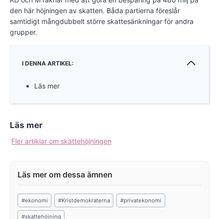
den här höjningen av skatten. Båda partierna föreslår
samtidigt mångdubbelt större skattesänkningar för andra
grupper.
I DENNA ARTIKEL:
Läs mer
Läs mer
Fler artiklar om skattehöjningen
Post
#
ekonomi
#
Kristdemokraterna
#
privatekonomi
Tags:
#
skattehöjning