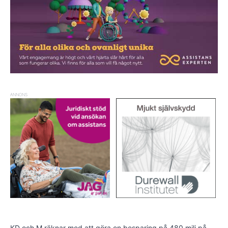
ANNONS
KD och M räknar med att göra en besparing på 480 milj på