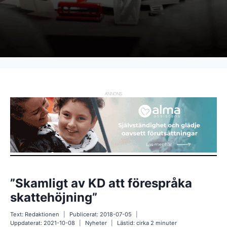
ANNONS
”Skamligt av KD att förespråka
skattehöjning”
Text:
Redaktionen
Publicerat:
2018-07-05
Uppdaterat:
2021-10-08
Nyheter
Lästid: cirka
2
minuter