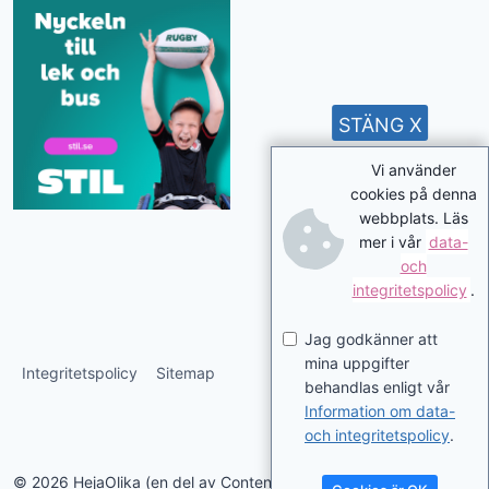
STÄNG X
Vi använder
cookies på denna
webbplats. Läs
mer i vår
data-
och
integritetspolicy
.
Jag godkänner att
mina uppgifter
Integritetspolicy
Sitemap
behandlas enligt vår
Information om data-
och integritetspolicy
.
© 2026 HejaOlika (en del av Contentverkstan.se)