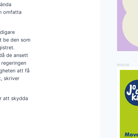
vända
en omfatta
digare
tt be den som
istret.
 då de ansett
t regeringen
ANNONS
gheten att få
, skriver
ör att skydda