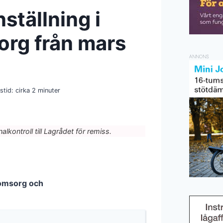
nställning i
org från mars
ANNONS
stid: cirka
2
minuter
lkontroll till Lagrådet för remiss.
eromsorg och