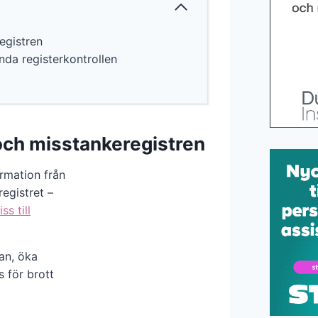
egistren
da registerkontrollen
och misstankeregistren
ormation från
registret –
ss till
kan, öka
s för brott