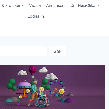
r & krönikor
Videor
Annonsera
Om HejaOlika
Logga in
Sök