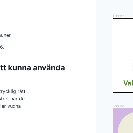
ANNONS
muner.
6.
att kunna använda
rycklig rätt
tret när de
ller vuxna
ANNONS