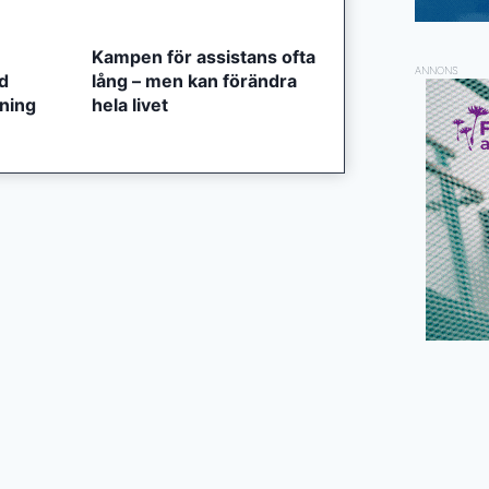
Kampen för assistans ofta
ANNONS
ed
lång – men kan förändra
tning
hela livet