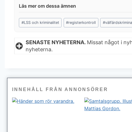
Post
#
LSS och kriminalitet
#
registerkontroll
#
välfärdskrimina
Tags:
SENASTE NYHETERNA.
Missat något i ny
nyheterna.
INNEHÅLL FRÅN ANNONSÖRER