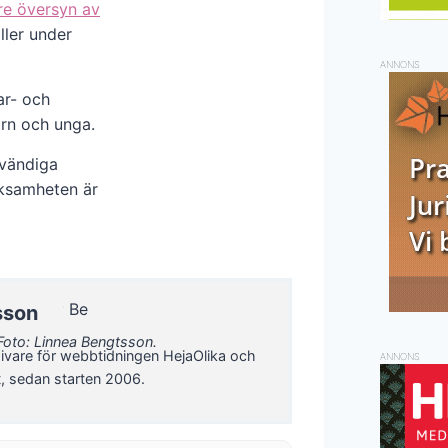
re översyn av
oller under
ANNONS
ar- och
arn och unga.
dvändiga
rksamheten är
sson
Foto: Linnea Bengtsson.
ivare för webbtidningen HejaOlika och
ANNONS
t, sedan starten 2006.