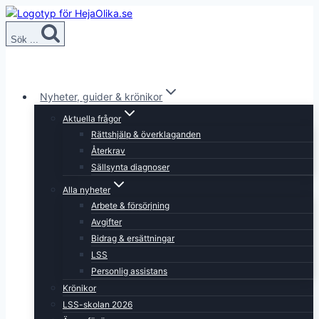
Skip
to
Sök ...
content
Nyheter, guider & krönikor
Aktuella frågor
Rättshjälp & överklaganden
Återkrav
Sällsynta diagnoser
Alla nyheter
Arbete & försörjning
Avgifter
Bidrag & ersättningar
LSS
Personlig assistans
Krönikor
LSS-skolan 2026