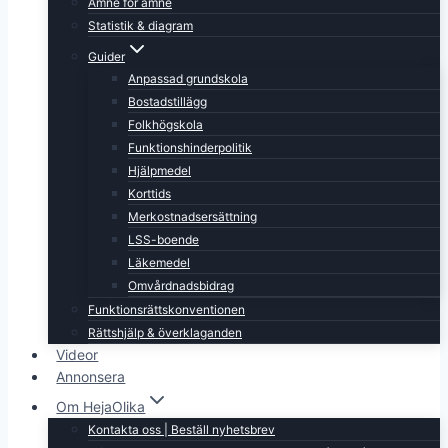
Ämne för ämne
Statistik & diagram
Guider
Anpassad grundskola
Bostadstillägg
Folkhögskola
Funktionshinderpolitik
Hjälpmedel
Korttids
Merkostnadsersättning
LSS-boende
Läkemedel
Omvårdnadsbidrag
Funktionsrättskonventionen
Rättshjälp & överklaganden
Videor
Annonsera
Om HejaOlika
Kontakta oss | Beställ nyhetsbrev