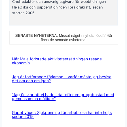
Chefredaktör och ansvarig utgivare för webbtidningen
HejaOlika och papperstidningen Föräldrakraft, sedan
starten 2006.
SENASTE NYHETERNA.
Missat något i nyhetsflödet? Här
finns de senaste nyheterna.
När Maja förlorade aktivitetsersättningen rasade
ekonomin
Jag är fortfarande förlamad – varför måste jag bevisa
det om och om igen?
”Jag önskar att vi hade letat efter en gruppbostad med
gemensamma måltider”
Gapet växer: Sjukpenning för arbetslösa har inte höjts
sedan 2015