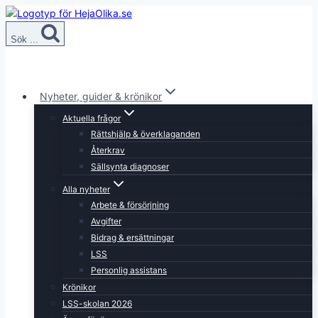
Skip
to
Sök ...
content
Nyheter, guider & krönikor
Aktuella frågor
Rättshjälp & överklaganden
Återkrav
Sällsynta diagnoser
Alla nyheter
Arbete & försörjning
Avgifter
Bidrag & ersättningar
LSS
Personlig assistans
Krönikor
LSS-skolan 2026