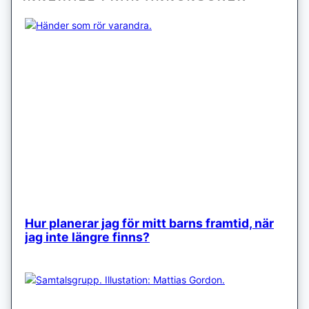
Hur planerar jag för mitt barns framtid, när
jag inte längre finns?