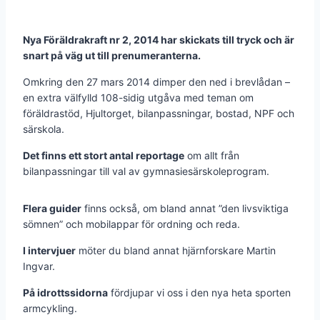
Nya Föräldrakraft nr 2, 2014 har skickats till tryck och är
snart på väg ut till prenumeranterna.
Omkring den 27 mars 2014 dimper den ned i brevlådan –
en extra välfylld 108-sidig utgåva med teman om
föräldrastöd, Hjultorget, bilanpassningar, bostad, NPF och
särskola.
Det finns ett stort antal reportage
om allt från
bilanpassningar till val av gymnasiesärskoleprogram.
Flera guider
finns också, om bland annat ”den livsviktiga
sömnen” och mobilappar för ordning och reda.
I intervjuer
möter du bland annat hjärnforskare Martin
Ingvar.
På idrottssidorna
fördjupar vi oss i den nya heta sporten
armcykling.