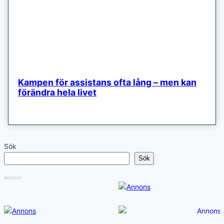
Kampen för assistans ofta lång – men kan
förändra hela livet
Sök
Sök
ANNONS