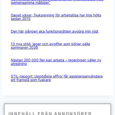
gemensamma måltider”
Gapet växer: Sjukpenning för arbetslösa har inte höjts
sedan 2015
Den här gången ska funktionsrätten avgöra min röst
13 nya stöd, lagar och avgifter som börjar gälla
sommaren 2026
Nästan 200 000 fler kan arbeta – regeringen väljer ny
utredning
STIL-rapport: Uppblåsta siffror får assistansanvändare
att framstå som fuskare
INNEHÅLL FRÅN ANNONSÖRER