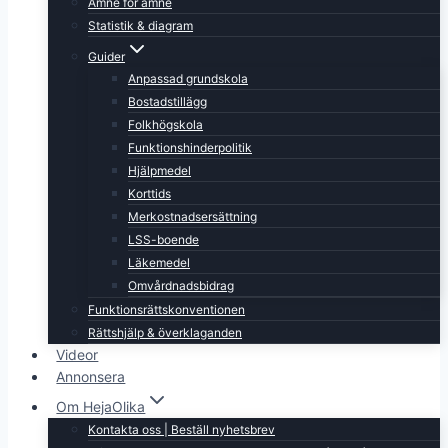
Ämne för ämne
Statistik & diagram
Guider
Anpassad grundskola
Bostadstillägg
Folkhögskola
Funktionshinderpolitik
Hjälpmedel
Korttids
Merkostnadsersättning
LSS-boende
Läkemedel
Omvårdnadsbidrag
Funktionsrättskonventionen
Rättshjälp & överklaganden
Videor
Annonsera
Om HejaOlika
Kontakta oss | Beställ nyhetsbrev