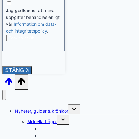
Jag godkänner att mina
uppgifter behandlas enligt
vår
Information om data-
och integritetspolicy
.
Cookies är OK
STÄNG X
Toggle
Nyheter, guider & krönikor
child
menu
Toggle
Aktuella frågor
child
menu
Rättshjälp & överklaganden
Återkrav