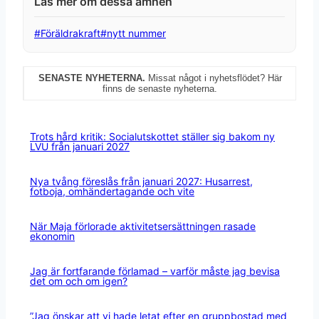
Post
#
Föräldrakraft
#
nytt nummer
Tags:
SENASTE NYHETERNA.
Missat något i nyhetsflödet? Här
finns de senaste nyheterna.
Trots hård kritik: Socialutskottet ställer sig bakom ny
LVU från januari 2027
Nya tvång föreslås från januari 2027: Husarrest,
fotboja, omhändertagande och vite
När Maja förlorade aktivitetsersättningen rasade
ekonomin
Jag är fortfarande förlamad – varför måste jag bevisa
det om och om igen?
”Jag önskar att vi hade letat efter en gruppbostad med