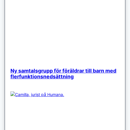
Ny samtalsgrupp för föräldrar till barn med
flerfunktionsnedsättning