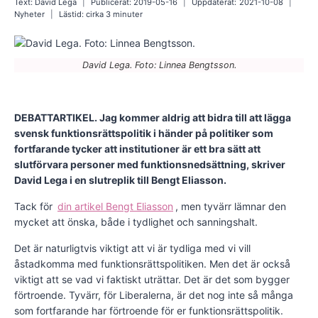
Text:
David Lega
Publicerat:
2019-05-16
Uppdaterat:
2021-10-08
Nyheter
Lästid: cirka
3
minuter
David Lega. Foto: Linnea Bengtsson.
DEBATTARTIKEL. Jag kommer aldrig att bidra till att lägga
svensk funktionsrättspolitik i händer på politiker som
fortfarande tycker att institutioner är ett bra sätt att
slutförvara personer med funktionsnedsättning, skriver
David Lega i en slutreplik till Bengt Eliasson.
Tack för
din artikel Bengt Eliasson
, men tyvärr lämnar den
mycket att önska, både i tydlighet och sanningshalt.
Det är naturligtvis viktigt att vi är tydliga med vi vill
åstadkomma med funktionsrättspolitiken. Men det är också
viktigt att se vad vi faktiskt uträttar. Det är det som bygger
förtroende. Tyvärr, för Liberalerna, är det nog inte så många
som fortfarande har förtroende för er funktionsrättspolitik.