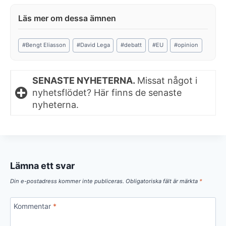
Post
#
Bengt Eliasson
#
David Lega
#
debatt
#
EU
#
opinion
Tags:
SENASTE NYHETERNA.
Missat något i
nyhetsflödet? Här finns de senaste
nyheterna.
Lämna ett svar
Din e-postadress kommer inte publiceras.
Obligatoriska fält är märkta
*
Kommentar
*