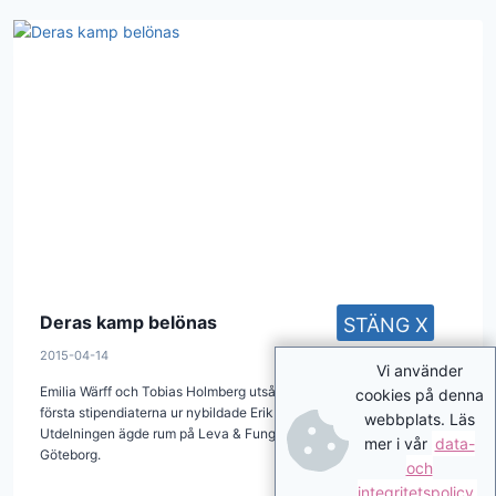
Deras kamp belönas
STÄNG X
2015-04-14
Vi använder
Emilia Wärff och Tobias Holmberg utsågs på tisdagen till de allra
cookies på denna
första stipendiaterna ur nybildade Erik Ljungbergs Stiftelse.
webbplats. Läs
Utdelningen ägde rum på Leva & Fungera på Svenska Mässan i
mer i vår
data-
Göteborg.
och
integritetspolicy
.