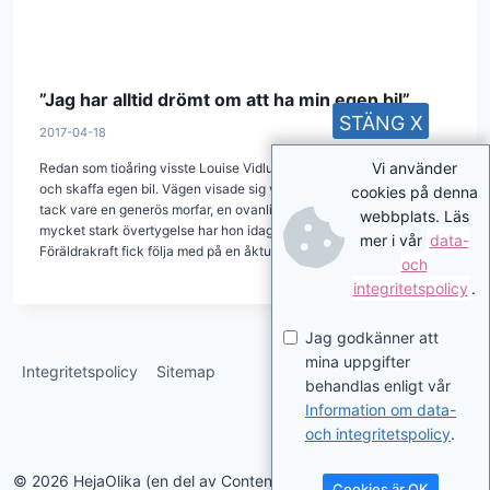
”Jag har alltid drömt om att ha min egen bil”
STÄNG X
2017-04-18
Vi använder
Redan som tioåring visste Louise Vidlund, 26, att hon ville ta körkort
och skaffa egen bil. Vägen visade sig vara lång och snårig, men
cookies på denna
tack vare en generös morfar, en ovanlig bilanpassning och en
webbplats. Läs
mycket stark övertygelse har hon idag övervunnit alla hinder.
mer i vår
data-
Föräldrakraft fick följa med på en åktur.
och
integritetspolicy
.
Jag godkänner att
mina uppgifter
Integritetspolicy
Sitemap
behandlas enligt vår
Information om data-
och integritetspolicy
.
© 2026 HejaOlika (en del av Contentverkstan.se)
Cookies är OK