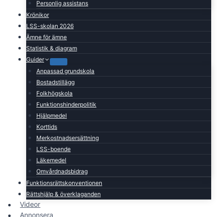
Personlig assistans
Krönikor
LSS-skolan 2026
Ämne för ämne
Statistik & diagram
Guider
Anpassad grundskola
Bostadstillägg
Folkhögskola
Funktionshinderpolitik
Hjälpmedel
Korttids
Merkostnadsersättning
LSS-boende
Läkemedel
Omvårdnadsbidrag
Funktionsrättskonventionen
Rättshjälp & överklaganden
Videor
Annonsera