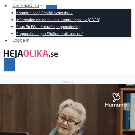
Om HejaOlika
Kontakta oss | Beställ nyhetsbrev
Information om data- och integritetspolicy (GDPR)
Paus för Föräldrakrafts papperstidning
Papperstidningen Föräldrakraft som pdf
Logga in
ANNONS