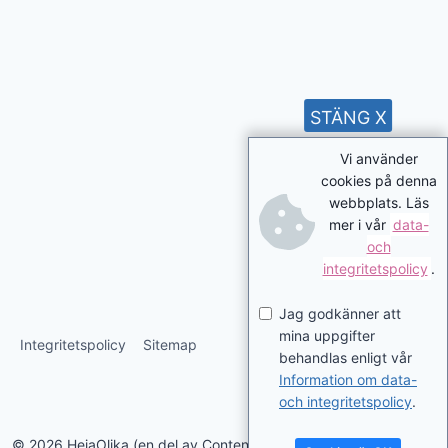
STÄNG X
Vi använder
cookies på denna
webbplats. Läs
mer i vår
data-
och
integritetspolicy
.
Jag godkänner att
mina uppgifter
Integritetspolicy
Sitemap
behandlas enligt vår
Information om data-
och integritetspolicy
.
© 2026 HejaOlika (en del av Contentverkstan.se)