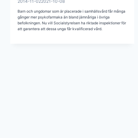
2014-11-02
2021-10-08
Barn och ungdomar som är placerade i samhällsvård får många
gånger mer psykofarmaka än bland jämnåriga i övriga
befolkningen. Nu vill Socialstyrelsen ha riktade inspektioner för
att garantera att dessa unga får kvalificerad vård.