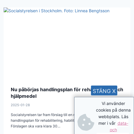
Nu påbörjas handlingsplan för rehabilitering och
STÄNG X
hjälpmedel
Vi använder
2025-01-28
cookies på denna
Socialstyrelsen tar fram förslag till en nationell strategi och
webbplats. Läs
handlingsplan för rehabilitering, habilitering och hjälpmedel.
mer i vår
data-
Förslagen ska vara klara 30…
och