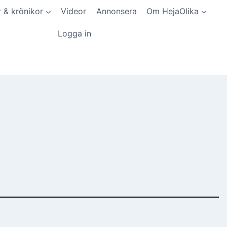
r & krönikor
Videor
Annonsera
Om HejaOlika
Logga in