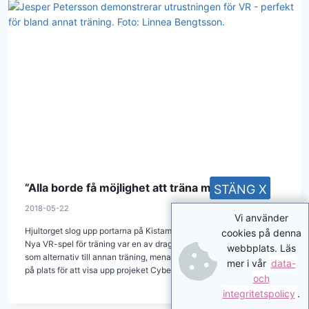
”Alla borde få möjlighet att träna med VR”
STÄNG X
2018-05-22
Vi använder
Hjultorget slog upp portarna på Kistamässan på onsdagsmorgonen.
cookies på denna
Nya VR-spel för träning var en av dragplåstren. – Alla borde ha VR
webbplats. Läs
som alternativ till annan träning, menar Jesper Petersson som var
mer i vår
data-
på plats för att visa upp projeket Cyberhjärta.
och
integritetspolicy
.