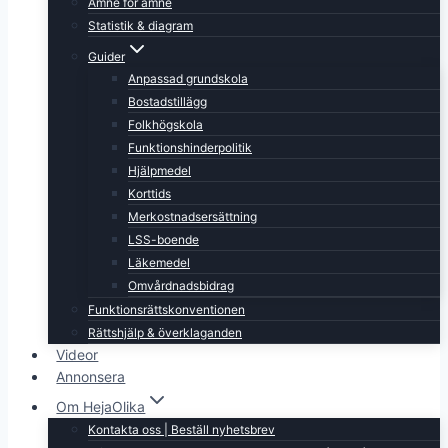
Ämne för ämne
Statistik & diagram
Guider
Anpassad grundskola
Bostadstillägg
Folkhögskola
Funktionshinderpolitik
Hjälpmedel
Korttids
Merkostnadsersättning
LSS-boende
Läkemedel
Omvårdnadsbidrag
Funktionsrättskonventionen
Rättshjälp & överklaganden
Videor
Annonsera
Om HejaOlika
Kontakta oss | Beställ nyhetsbrev