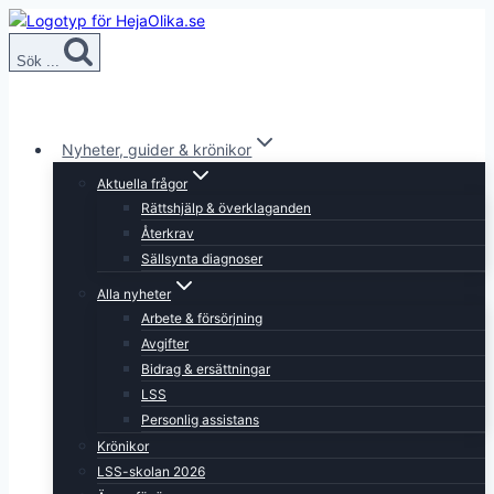
Skip
to
Sök ...
content
Nyheter, guider & krönikor
Aktuella frågor
Rättshjälp & överklaganden
Återkrav
Sällsynta diagnoser
Alla nyheter
Arbete & försörjning
Avgifter
Bidrag & ersättningar
LSS
Personlig assistans
Krönikor
LSS-skolan 2026