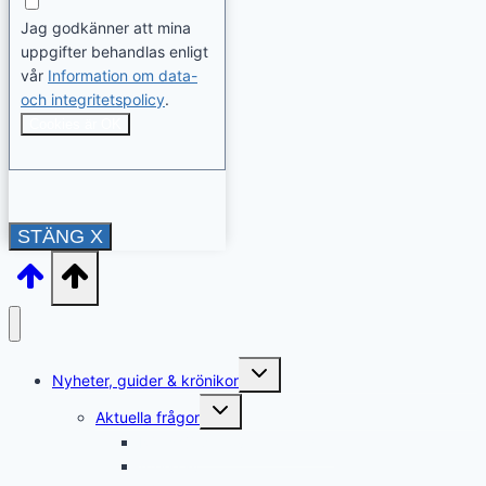
Jag godkänner att mina
uppgifter behandlas enligt
vår
Information om data-
och integritetspolicy
.
Cookies är OK
STÄNG X
Toggle
Nyheter, guider & krönikor
child
menu
Toggle
Aktuella frågor
child
menu
Rättshjälp & överklaganden
Återkrav