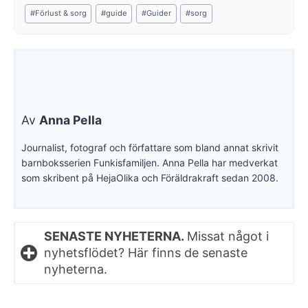
Post
#
Förlust & sorg
#
guide
#
Guider
#
sorg
Tags:
Av
Anna Pella
Journalist, fotograf och författare som bland annat skrivit
barnboksserien Funkisfamiljen. Anna Pella har medverkat
som skribent på HejaOlika och Föräldrakraft sedan 2008.
SENASTE NYHETERNA.
Missat något i
nyhetsflödet? Här finns de senaste
nyheterna.