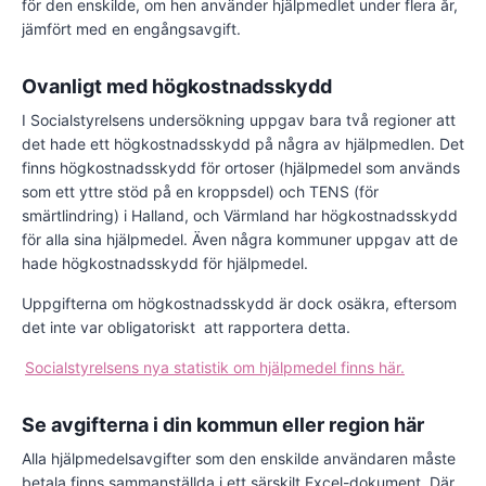
för den enskilde, om hen använder hjälpmedlet under flera år,
jämfört med en engångsavgift.
Ovanligt med högkostnadsskydd
I Socialstyrelsens undersökning uppgav bara två regioner att
det hade ett högkostnadsskydd på några av hjälpmedlen. Det
finns högkostnadsskydd för ortoser (hjälpmedel som används
som ett yttre stöd på en kroppsdel) och TENS (för
smärtlindring) i Halland, och Värmland har högkostnadsskydd
för alla sina hjälpmedel. Även några kommuner uppgav att de
hade högkostnadsskydd för hjälpmedel.
Uppgifterna om högkostnadsskydd är dock osäkra, eftersom
det inte var obligatoriskt att rapportera detta.
Socialstyrelsens nya statistik om hjälpmedel finns här.
Se avgifterna i din kommun eller region här
Alla hjälpmedelsavgifter som den enskilde användaren måste
betala finns sammanställda i ett särskilt Excel-dokument. Där