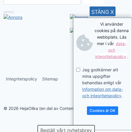
STÄNG X
ANNONS
Vi använder
cookies på denna
webbplats. Läs
mer i vår
data-
och
integritetspolicy
.
Jag godkänner att
mina uppgifter
Integritetspolicy
Sitemap
behandlas enligt vår
Information om data-
och integritetspolicy
.
© 2026 HejaOlika (en del av Contentverkstan.se)
Cookies är OK
Beställ vårt nyhetsbrev