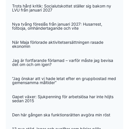
Trots hård kritik: Socialutskottet ställer sig bakom ny
LVU från januari 2027
Nya tvång föreslås från januari 2027: Husarrest,
fotboja, omhändertagande och vite
När Maja förlorade aktivitetsersättningen rasade
ekonomin
Jag är fortfarande förlamad – varför måste jag bevisa
det om och om igen?
”Jag önskar att vi hade letat efter en gruppbostad med
gemensamma måltider”
Gapet växer: Sjukpenning för arbetslösa har inte höjts
sedan 2015
Den här gången ska funktionsrätten avgöra min röst
13 nya stöd, lagar och avgifter som börjar gälla