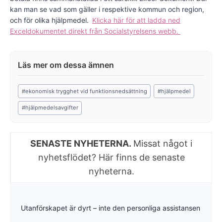
kan man se vad som gäller i respektive kommun och region,
och för olika hjälpmedel.
Klicka här för att ladda ned
Exceldokumentet direkt från Socialstyrelsens webb.
Post
#
ekonomisk trygghet vid funktionsnedsättning
#
hjälpmedel
Tags:
#
hjälpmedelsavgifter
SENASTE NYHETERNA.
Missat något i
nyhetsflödet? Här finns de senaste
nyheterna.
Utanförskapet är dyrt – inte den personliga assistansen