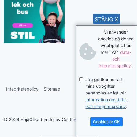
STÄNG X
Vi använder
cookies på denna
webbplats. Läs
mer i vår
data-
och
integritetspolicy
.
Jag godkänner att
mina uppgifter
Integritetspolicy
Sitemap
behandlas enligt vår
Information om data-
och integritetspolicy
.
© 2026 HejaOlika (en del av Contentverkstan.se)
Cookies är OK