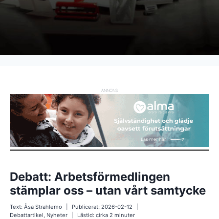
ANNONS
Debatt: Arbetsförmedlingen
stämplar oss – utan vårt samtycke
Text:
Åsa Strahlemo
Publicerat:
2026-02-12
Debattartikel
,
Nyheter
Lästid: cirka
2
minuter