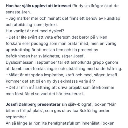
Hon har själv upplevt att intresset
för dyslexifrågor ökat de
senaste åren.
– Jag märker mer och mer att det finns ett behov av kunskap
och utbildning inom dyslexi.
Hur vanligt är det med dyslexi?
– Det är lite svårt att veta eftersom det beror på vilken
forskare eller pedagog som man pratar med, men en vanlig
uppskattning är att mellan fem och tio procent av
befolkningen har svårigheter, säger Josefi.
Dysleximässan i september tar ett annorlunda grepp genom
att kombinera föreläsningar och utställning med underhållning.
– Målet är att sprida inspiration, kraft och mod, säger Josefi.
Kommer det att bli en ny dysleximässa varje år?
– Det är min målsättning att driva projekt som återkommer
men först får vi se vad det här resulterar i.
Josefi Dahlberg presenterar
sin själv­-biografi, boken ”När
bitarna föll på plats”, som ges ut av Ica Bokförlag under
september.
Än så länge är hon lite hemlighetsfull om innehållet i boken