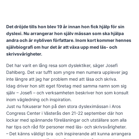
Det dröjde tills hon blev 19 år innan hon fick hjälp för sin
dyslexi. Nu arrangerar hon själv mässan som ska hjälpa
andra och är nybliven författare. Inom kort kommer hennes
självbiografi om hur det är att växa upp med läs- och
skrivsvårig­heter.
Det har varit en lång resa som dyslektiker, säger Josefi
Dahlberg. Det var tufft som yngre men numera upplever jag
inte längre att jag har problem med att läsa och skriva.
Idag driver hon sitt eget företag med samma namn som sig
själv – Josefi – och verksamheten beskriver hon som kon­sult
inom vägledning och inspiration.
Just nu fokuserar hon på den stora dysleximässan i Aros
Congress Center i Västerås den 21-22 september där hon
lockar med spännande föreläsningar och utställare som alla
har tips och råd för personer med läs- och skrivsvårigheter.
– Det känns väldigt bra och inspirerande att kunna arrangera