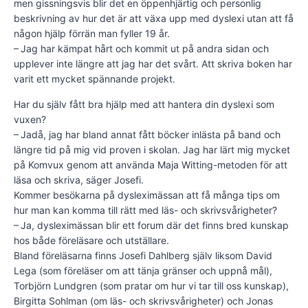
men gissningsvis blir det en öppenhjärtig och personlig
beskrivning av hur det är att växa upp med dyslexi utan att få
någon hjälp förrän man fyller 19 år.
– Jag har kämpat hårt och kommit ut på andra sidan och
upplever inte längre att jag har det svårt. Att skriva boken har
varit ett mycket spännande projekt.
Har du själv fått bra hjälp med att hantera din dyslexi som
vuxen?
– Jadå, jag har bland annat fått böcker inlästa på band och
längre tid på mig vid proven i skolan. Jag har lärt mig mycket
på Komvux genom att använda Maja Witting-metoden för att
läsa och skriva, säger Josefi.
Kommer besökarna på dysleximässan att få många tips om
hur man kan komma till rätt med läs- och skrivsvårigheter?
– Ja, dysleximässan blir ett forum där det finns bred kunskap
hos både föreläsare och utställare.
Bland föreläsarna finns Josefi Dahlberg själv liksom David
Lega (som föreläser om att tänja gränser och uppnå mål),
Torbjörn Lundgren (som pratar om hur vi tar till oss kunskap),
Birgitta Sohlman (om läs- och skrivsvårigheter) och Jonas