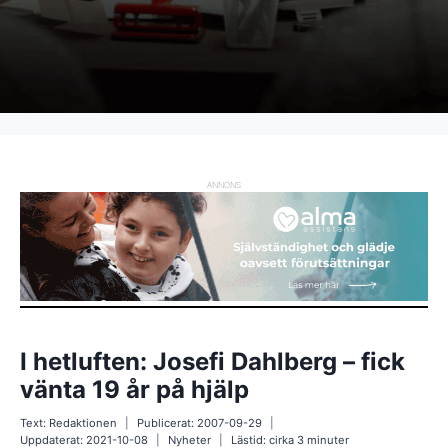
ANNONS
I hetluften: Josefi Dahlberg – fick
vänta 19 år på hjälp
Text:
Redaktionen
Publicerat:
2007-09-29
Uppdaterat:
2021-10-08
Nyheter
Lästid: cirka
3
minuter