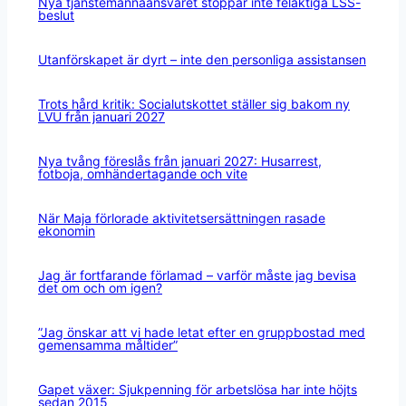
Nya tjänstemannaansvaret stoppar inte felaktiga LSS-
beslut
Utanförskapet är dyrt – inte den personliga assistansen
Trots hård kritik: Socialutskottet ställer sig bakom ny
LVU från januari 2027
Nya tvång föreslås från januari 2027: Husarrest,
fotboja, omhändertagande och vite
När Maja förlorade aktivitetsersättningen rasade
ekonomin
Jag är fortfarande förlamad – varför måste jag bevisa
det om och om igen?
”Jag önskar att vi hade letat efter en gruppbostad med
gemensamma måltider”
Gapet växer: Sjukpenning för arbetslösa har inte höjts
sedan 2015