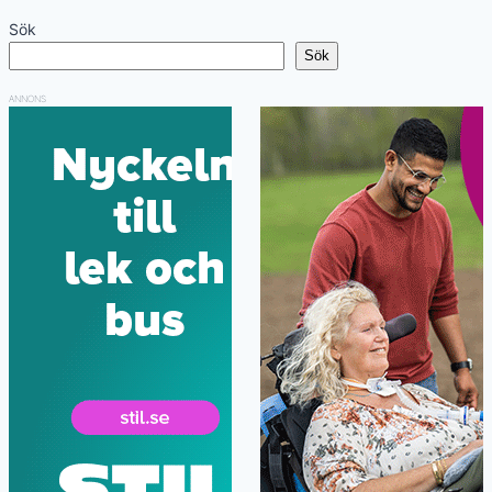
Sök
Sök
ANNONS