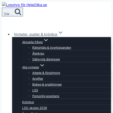
Skip
to
Sök ...
content
Nyheter, guider & krönikor
Aktuella frågor
Rättshjälp & överklaganden
Återkrav
Sällsynta diagnoser
Alla nyheter
Arbete & försörjning
Avgifter
Bidrag & ersättningar
LSS
Personlig assistans
Krönikor
LSS-skolan 2026