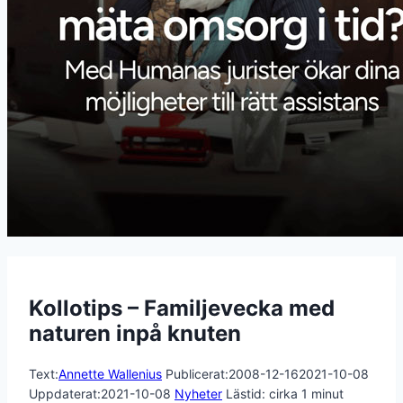
Kollotips – Familjevecka med
naturen inpå knuten
Text:
Annette Wallenius
Publicerat:
2008-12-16
2021-10-08
Uppdaterat:
2021-10-08
Nyheter
Lästid: cirka
1
minut