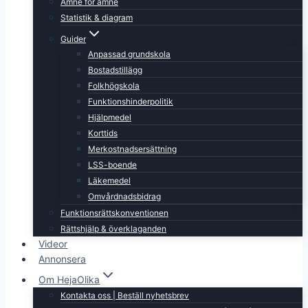
Ämne för ämne
Statistik & diagram
Guider
Anpassad grundskola
Bostadstillägg
Folkhögskola
Funktionshinderpolitik
Hjälpmedel
Korttids
Merkostnadsersättning
LSS-boende
Läkemedel
Omvårdnadsbidrag
Funktionsrättskonventionen
Rättshjälp & överklaganden
Videor
Annonsera
Om HejaOlika
Kontakta oss | Beställ nyhetsbrev