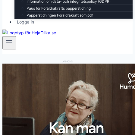
Information om data- och integritetspolicy (GDPR)
Paus för Föräldrakrafts papperstidning
Papperstidningen Föräldrakraft som pdf
Logga in
ANNONS