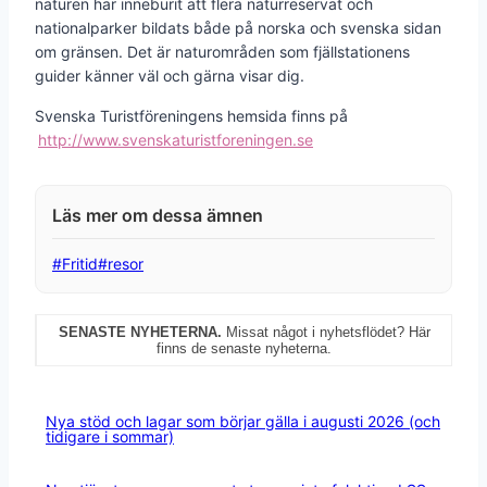
naturen har inneburit att flera naturreservat och
nationalparker bildats både på norska och svenska sidan
om gränsen. Det är naturområden som fjällstationens
guider känner väl och gärna visar dig.
Svenska Turistföreningens hemsida finns på
http://www.svenskaturistforeningen.se
Post
#
Fritid
#
resor
Tags:
SENASTE NYHETERNA.
Missat något i nyhetsflödet? Här
finns de senaste nyheterna.
Nya stöd och lagar som börjar gälla i augusti 2026 (och
tidigare i sommar)