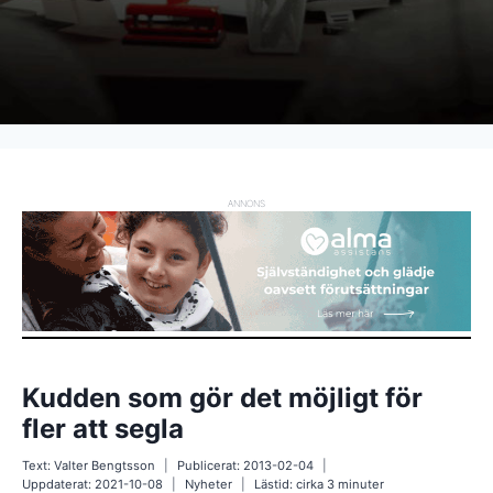
ANNONS
Kudden som gör det möjligt för
fler att segla
Text:
Valter Bengtsson
Publicerat:
2013-02-04
Uppdaterat:
2021-10-08
Nyheter
Lästid: cirka
3
minuter