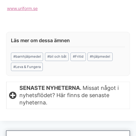
www.uriform.se
Post
#
barnhjälpmedel
#
bil och båt
#
Fritid
#
hjälpmedel
Tags:
#
Leva & Fungera
SENASTE NYHETERNA.
Missat något i
nyhetsflödet? Här finns de senaste
nyheterna.