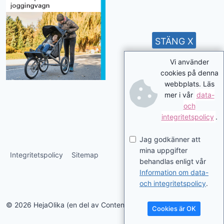
STÄNG X
Vi använder
cookies på denna
webbplats. Läs
mer i vår
data-
och
integritetspolicy
.
Jag godkänner att
mina uppgifter
Integritetspolicy
Sitemap
behandlas enligt vår
Information om data-
och integritetspolicy
.
© 2026 HejaOlika (en del av Contentverkstan.se)
Cookies är OK