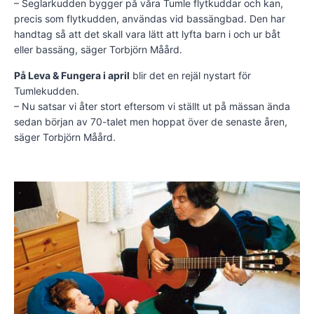
– Seglarkudden bygger på våra Tumle flytkuddar och kan,
precis som flytkudden, användas vid bassängbad. Den har
handtag så att det skall vara lätt att lyfta barn i och ur båt
eller bassäng, säger Torbjörn Måård.
På Leva & Fungera i april
blir det en rejäl nystart för
Tumlekudden.
– Nu satsar vi åter stort eftersom vi ställt ut på mässan ända
sedan början av 70-talet men hoppat över de senaste åren,
säger Torbjörn Måård.