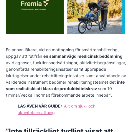
En annan läkare, vid en mottagning för smärtrehabilitering,
uppgav att ”utifrån
en sammanvägd medicinsk bedömning
av diagnoser, funktionsnedsättningar, aktivitetsbegränsningar,
genomförda rehabiliteringsinsatser samt upprepade
iakttagelser under rehabiliteringsinsatser samt användande av
validerade instrument bedömer rehabiliteringsteamet det
inte
som realistiskt att klara de produktivitetskrav
som 10
timmar/vecka i normalt förekommande arbete innebär”.
LÄS ÄVEN VÅR GUIDE:
Allt om sjuk- och
aktivitetsersättning
”Inte tillräckligt tydligt visat att