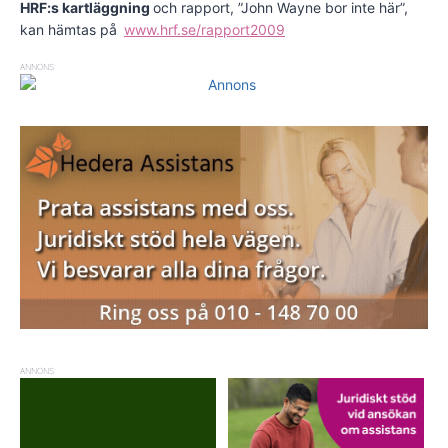
HRF:s kartläggning
och rapport, ”John Wayne bor inte här”,
kan hämtas på
www.hrf.se/rapport2009
ANNONS
ANNONS