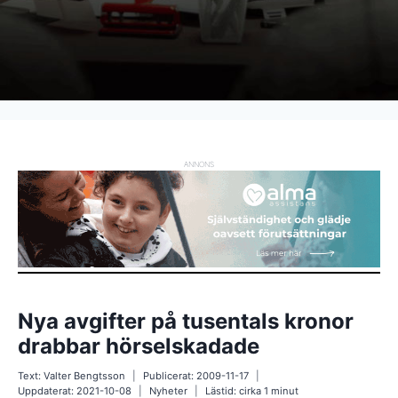
ANNONS
Nya avgifter på tusentals kronor
drabbar hörselskadade
Text:
Valter Bengtsson
Publicerat:
2009-11-17
Uppdaterat:
2021-10-08
Nyheter
Lästid: cirka
1
minut