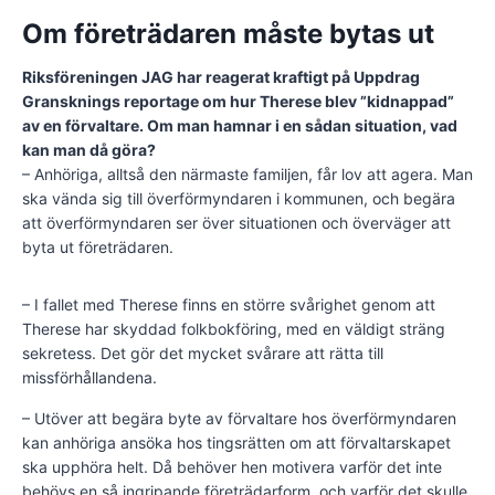
Om företrädaren måste bytas ut
Riksföreningen JAG har reagerat kraftigt på Uppdrag
Gransknings reportage om hur Therese blev ”kidnappad”
av en förvaltare. Om man hamnar i en sådan situation, vad
kan man då göra?
– Anhöriga, alltså den närmaste familjen, får lov att agera. Man
ska vända sig till överförmyndaren i kommunen, och begära
att överförmyndaren ser över situationen och överväger att
byta ut företrädaren.
– I fallet med Therese finns en större svårighet genom att
Therese har skyddad folkbokföring, med en väldigt sträng
sekretess. Det gör det mycket svårare att rätta till
missförhållandena.
– Utöver att begära byte av förvaltare hos överförmyndaren
kan anhöriga ansöka hos tingsrätten om att förvaltarskapet
ska upphöra helt. Då behöver hen motivera varför det inte
behövs en så ingripande företrädarform, och varför det skulle