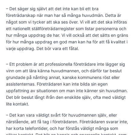
– Det säger sig självt att det inte kan bli ett bra
företrädarskap när man har så många huvudmän. Detta är
något som vi tycker att ska ses över. Vi vill att det ska införas
ett nationellt ställföreträdarregister som listar personerna och
hur många uppdrag de har. Vi vill också att det sätts en gräns
för hur många uppdrag en god man kan ha för att få kvalitet i
varje uppdrag. Det bör vara ett fåtal.
– Ett problem är att professionella företrädare inte lägger sig
vinn om att lära känna huvudmannen, och därför tar beslut
grundade på nånting annat, kanske kommunens röst eller
assistenternas. Företrädaren kan inte bilda sin egen
uppfattning av situationen om man inte känner sin huvudman.
Det blir beslut långt ifrån den enskilde själv, ofta med väldigt
lite kontakt.
– Det kan vara väldigt svårt för huvudmannen själv, eller
närstående, att få tag i företrädaren. Företrädaren svarar inte,
har korta telefontider, och har förstås väldigt många som
söker kontakt. Det blir en koncis och opersonlig kontakt, som