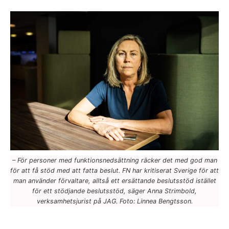
– För personer med funktionsnedsättning räcker det med god man
för att få stöd med att fatta beslut. FN har kritiserat Sverige för att
man använder förvaltare, alltså ett ersättande beslutsstöd istället
för ett stödjande beslutsstöd, säger Anna Strimbold,
verksamhetsjurist på JAG. Foto: Linnea Bengtsson.