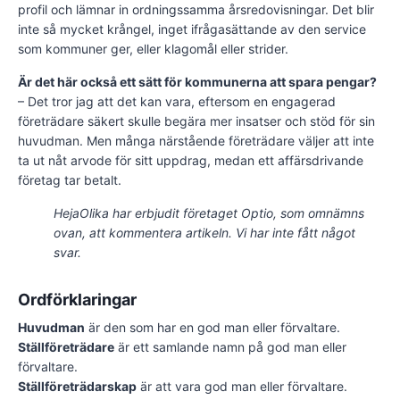
profil och lämnar in ordningssamma årsredovisningar. Det blir
inte så mycket krångel, inget ifrågasättande av den service
som kommuner ger, eller klagomål eller strider.
Är det här också ett sätt för kommunerna att spara pengar?
– Det tror jag att det kan vara, eftersom en engagerad
företrädare säkert skulle begära mer insatser och stöd för sin
huvudman. Men många närstående företrädare väljer att inte
ta ut nåt arvode för sitt uppdrag, medan ett affärsdrivande
företag tar betalt.
HejaOlika har erbjudit företaget Optio, som omnämns
ovan, att kommentera artikeln. Vi har inte fått något
svar.
Ordförklaringar
Huvudman
är den som har en god man eller förvaltare.
Ställföreträdare
är ett samlande namn på god man eller
förvaltare.
Ställföreträdarskap
är att vara god man eller förvaltare.