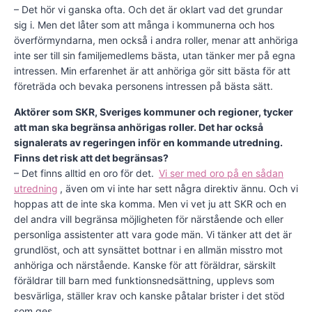
– Det hör vi ganska ofta. Och det är oklart vad det grundar
sig i. Men det låter som att många i kommunerna och hos
överförmyndarna, men också i andra roller, menar att anhöriga
inte ser till sin familjemedlems bästa, utan tänker mer på egna
intressen. Min erfarenhet är att anhöriga gör sitt bästa för att
företräda och bevaka personens intressen på bästa sätt.
Aktörer som SKR, Sveriges kommuner och regioner, tycker
att man ska begränsa anhörigas roller. Det har också
signalerats av regeringen inför en kommande utredning.
Finns det risk att det begränsas?
– Det finns alltid en oro för det.
Vi ser med oro på en sådan
utredning
, även om vi inte har sett några direktiv ännu. Och vi
hoppas att de inte ska komma. Men vi vet ju att SKR och en
del andra vill begränsa möjligheten för närstående och eller
personliga assistenter att vara gode män. Vi tänker att det är
grundlöst, och att synsättet bottnar i en allmän misstro mot
anhöriga och närstående. Kanske för att föräldrar, särskilt
föräldrar till barn med funktionsnedsättning, upplevs som
besvärliga, ställer krav och kanske påtalar brister i det stöd
som ges.