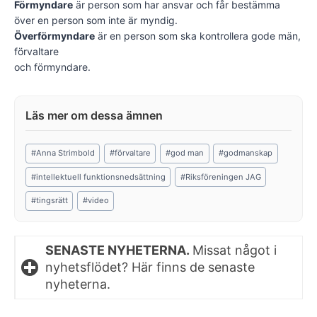
Förmyndare
är person som har ansvar och får bestämma
över en person som inte är myndig.
Överförmyndare
är en person som ska kontrollera gode män,
förvaltare
och förmyndare.
Post
#
Anna Strimbold
#
förvaltare
#
god man
#
godmanskap
Tags:
#
intellektuell funktionsnedsättning
#
Riksföreningen JAG
#
tingsrätt
#
video
SENASTE NYHETERNA.
Missat något i
nyhetsflödet? Här finns de senaste
nyheterna.