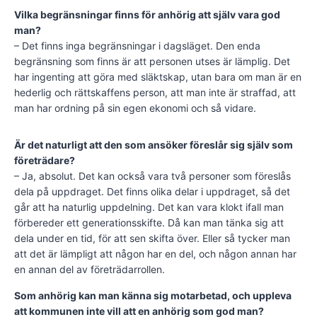
Vilka begränsningar finns för anhörig att själv vara god
man?
– Det finns inga begränsningar i dagsläget. Den enda
begränsning som finns är att personen utses är lämplig. Det
har ingenting att göra med släktskap, utan bara om man är en
hederlig och rättskaffens person, att man inte är straffad, att
man har ordning på sin egen ekonomi och så vidare.
Är det naturligt att den som ansöker föreslår sig själv som
företrädare?
– Ja, absolut. Det kan också vara två personer som föreslås
dela på uppdraget. Det finns olika delar i uppdraget, så det
går att ha naturlig uppdelning. Det kan vara klokt ifall man
förbereder ett generationsskifte. Då kan man tänka sig att
dela under en tid, för att sen skifta över. Eller så tycker man
att det är lämpligt att någon har en del, och någon annan har
en annan del av företrädarrollen.
Som anhörig kan man känna sig motarbetad, och uppleva
att kommunen inte vill att en anhörig som god man?