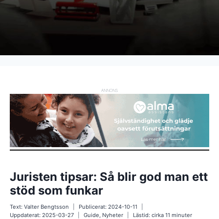
ANNONS
Juristen tipsar: Så blir god man ett
stöd som funkar
Text:
Valter Bengtsson
Publicerat:
2024-10-11
Uppdaterat:
2025-03-27
Guide
,
Nyheter
Lästid: cirka
11
minuter