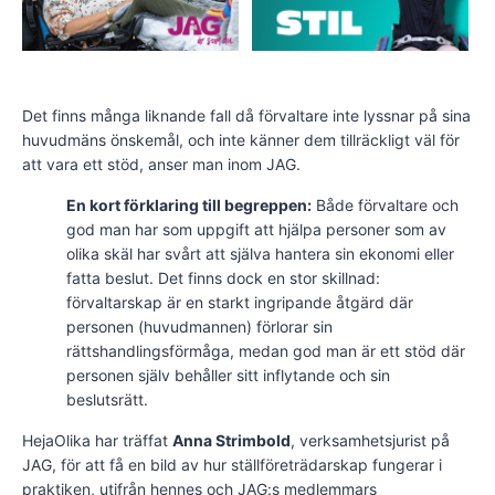
Det finns många liknande fall då förvaltare inte lyssnar på sina
huvudmäns önskemål, och inte känner dem tillräckligt väl för
att vara ett stöd, anser man inom JAG.
En kort förklaring till begreppen:
Både förvaltare och
god man har som uppgift att hjälpa personer som av
olika skäl har svårt att själva hantera sin ekonomi eller
fatta beslut. Det finns dock en stor skillnad:
förvaltarskap är en starkt ingripande åtgärd där
personen (huvudmannen) förlorar sin
rättshandlingsförmåga, medan god man är ett stöd där
personen själv behåller sitt inflytande och sin
beslutsrätt.
HejaOlika har träffat
Anna Strimbold
, verksamhetsjurist på
JAG, för att få en bild av hur ställföreträdarskap fungerar i
praktiken, utifrån hennes och JAG:s medlemmars