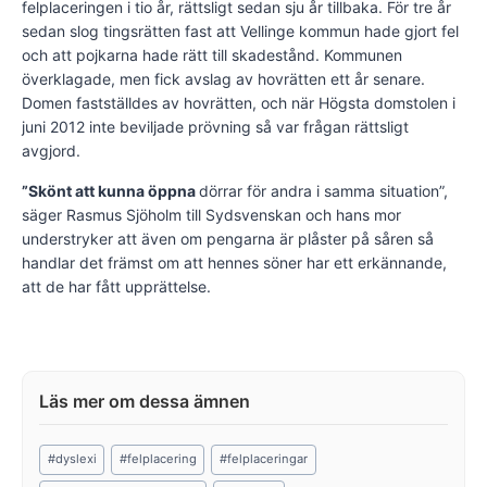
felplaceringen i tio år, rättsligt sedan sju år tillbaka. För tre år
sedan slog tingsrätten fast att Vellinge kommun hade gjort fel
och att pojkarna hade rätt till skadestånd. Kommunen
överklagade, men fick avslag av hovrätten ett år senare.
Domen fastställdes av hovrätten, och när Högsta domstolen i
juni 2012 inte beviljade prövning så var frågan rättsligt
avgjord.
”Skönt att kunna öppna
dörrar för andra i samma situation”,
säger Rasmus Sjöholm till Sydsvenskan och hans mor
understryker att även om pengarna är plåster på såren så
handlar det främst om att hennes söner har ett erkännande,
att de har fått upprättelse.
Post
#
dyslexi
#
felplacering
#
felplaceringar
Tags: