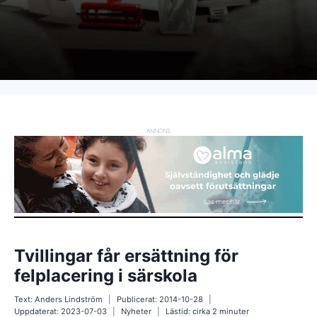
ANNONS
Tvillingar får ersättning för
felplacering i särskola
Text:
Anders Lindström
Publicerat:
2014-10-28
Uppdaterat:
2023-07-03
Nyheter
Lästid: cirka
2
minuter