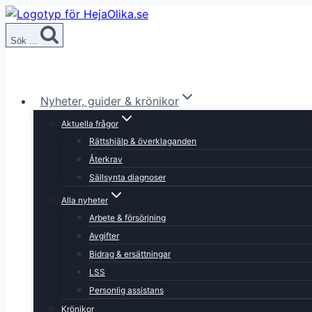
Skip
to
Sök ...
content
Nyheter, guider & krönikor
Aktuella frågor
Rättshjälp & överklaganden
Återkrav
Sällsynta diagnoser
Alla nyheter
Arbete & försörjning
Avgifter
Bidrag & ersättningar
LSS
Personlig assistans
Krönikor