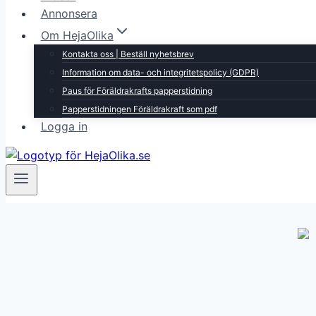
Annonsera
Om HejaOlika
Kontakta oss | Beställ nyhetsbrev
Information om data- och integritetspolicy (GDPR)
Paus för Föräldrakrafts papperstidning
Papperstidningen Föräldrakraft som pdf
Logga in