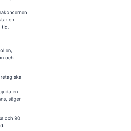
anakoncernen
star en
 tid.
ollen,
on och
företag ska
rbjuda en
ans, säger
ss och 90
d.