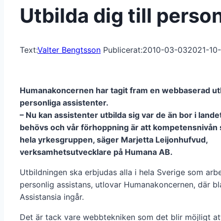
Utbilda dig till pers
Text:
Valter Bengtsson
Publicerat:
2010-03-03
2021-10
Humanakoncernen har tagit fram en webbaserad utb
personliga assistenter.
– Nu kan assistenter utbilda sig var de än bor i lande
behövs och vår förhoppning är att kompetensnivån s
hela yrkesgruppen, säger Marjetta Leijonhufvud,
verksamhetsutvecklare på Humana AB.
Utbildningen ska erbjudas alla i hela Sverige som ar
personlig assistans, utlovar Humanakoncernen, där b
Assistansia ingår.
Det är tack vare webbtekniken som det blir möjligt at