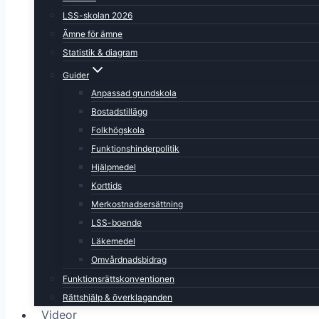
LSS-skolan 2026
Ämne för ämne
Statistik & diagram
Guider
Anpassad grundskola
Bostadstillägg
Folkhögskola
Funktionshinderpolitik
Hjälpmedel
Korttids
Merkostnadsersättning
LSS-boende
Läkemedel
Omvårdnadsbidrag
Funktionsrättskonventionen
Rättshjälp & överklaganden
Videor