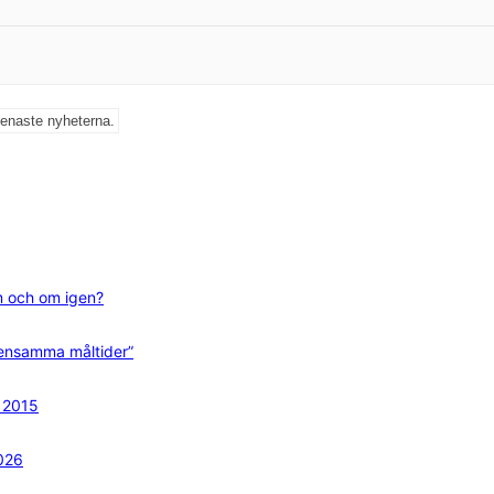
senaste nyheterna.
m och om igen?
mensamma måltider”
n 2015
2026