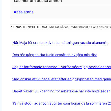
Post
#
assistans
Tags:
SENASTE NYHETERNA.
Missat något i nyhetsflödet? Här finns de 
När Maja förlorade aktivitetsersättningen rasade ekonomin
Den här gången ska funktionsrätten avgöra min röst
Jag är fortfarande förlamad – varför måste jag bevisa det o
”Jag önskar att vi hade letat efter en gruppbostad med ge
Gapet växer: Sjukpenning för arbetslösa har inte höjts seda
13 nya stöd, lagar och avgifter som börjar gälla sommaren 