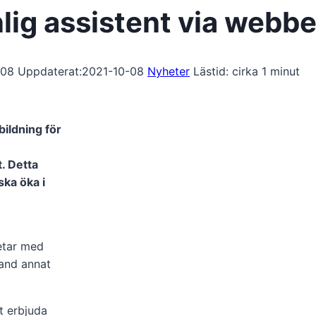
onlig assistent via webb
-08
Uppdaterat:
2021-10-08
Nyheter
Lästid: cirka
1
minut
ildning för
t. Detta
ka öka i
betar med
land annat
t erbjuda