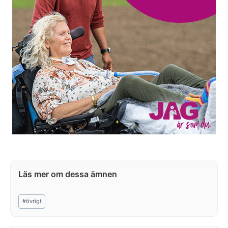
Post
#
övrigt
Tags: