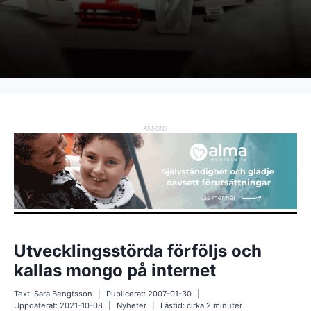
ANNONS
Utvecklingsstörda förföljs och
kallas mongo på internet
Text:
Sara Bengtsson
Publicerat:
2007-01-30
Uppdaterat:
2021-10-08
Nyheter
Lästid: cirka
2
minuter