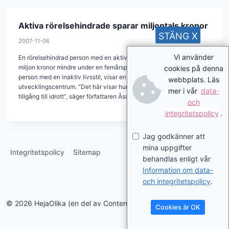
Aktiva rörelsehindrade sparar miljontals kronor
STÄNG X
2007-11-06
Vi använder
En rörelsehindrad person med en aktiv livsstil kostar samhället en
miljon kronor mindre under en femårsperiod än en rörelsehindrad
cookies på denna
person med en inaktiv livsstil, visar en studie från Regionalt
webbplats. Läs
utvecklingscentrum. ”Det här visar hur viktigt det är att alla får
mer i vår
data-
tillgång till idrott”, säger författaren Åsa Llinares Norlin.
och
integritetspolicy
.
Jag godkänner att
mina uppgifter
Integritetspolicy
Sitemap
behandlas enligt vår
Information om data-
och integritetspolicy
.
© 2026 HejaOlika (en del av Contentverkstan.se)
Cookies är OK