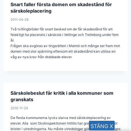
Snart faller första domen om skadestånd för
särskoleplacering
2011-04-28
Två tvillingbröder får snart besked om de får skadestånd för att
felaktigt ha placerats i särskola i Vellinge och Trelleborg under fem
år.
Frågan ska avgöras av tingsrätten i Malmö och många ser fram mot
domen med stor spänning eftersom ett skadestånd kan utlösa en
våg av nya krav från drabbade elever.
Särskolebeslut får kritik i alla kommuner som
granskats
2010-11-29
De flesta kommunerna tycks slarva med särskoleplacering av
elever. Alla som Skolinspektionen hittills har granskat får kritik för
STÄNG X
brister i utredningarna. Nu måste utredningar göras om och stöd ges