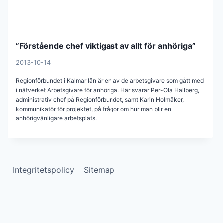
”Förstående chef viktigast av allt för anhöriga”
2013-10-14
Regionförbundet i Kalmar län är en av de arbetsgivare som gått med
i nätverket Arbets­givare för anhöriga. Här svarar Per-Ola Hall­berg,
administrativ chef på Region­förbun­det, samt Karin Holmåker,
kommunikatör för projektet, på frågor om hur man blir en
anhörigvänligare arbetsplats.
Integritetspolicy
Sitemap