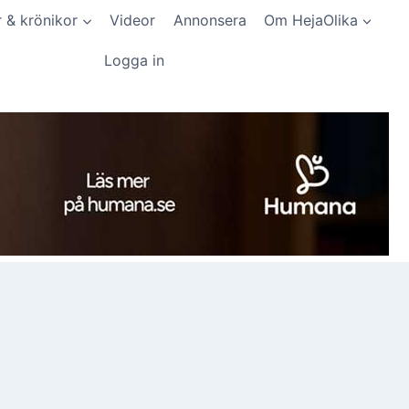
r & krönikor
Videor
Annonsera
Om HejaOlika
Logga in