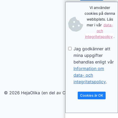
Vi använder
cookies på denna
webbplats. Läs
mer i vår
data-
och
integritetspolicy
.
Jag godkänner att
mina uppgifter
behandlas enligt vår
Information om
data- och
integritetspolicy
.
© 2026 HejaOlika (en del av Contentverkstan.se)
Cookies är OK