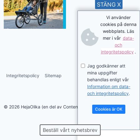
STÄNG X
Vi använder
cookies på denna
webbplats. Läs
mer i vår
data-
och
integritetspolicy
.
Jag godkänner att
mina uppgifter
Integritetspolicy
Sitemap
behandlas enligt vår
Information om data-
och integritetspolicy
.
© 2026 HejaOlika (en del av Contentverkstan.se)
Cookies är OK
Beställ vårt nyhetsbrev