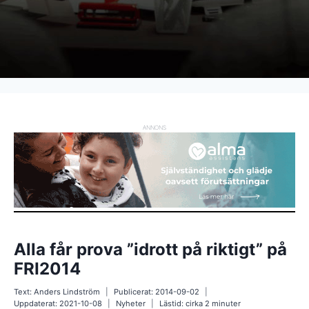
ANNONS
Alla får prova ”idrott på riktigt” på
FRI2014
Text:
Anders Lindström
Publicerat:
2014-09-02
Uppdaterat:
2021-10-08
Nyheter
Lästid: cirka
2
minuter