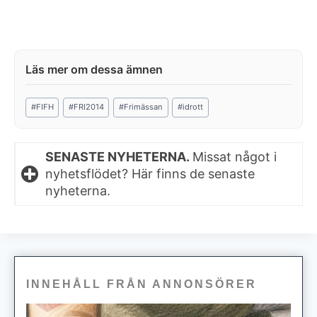
Post
#
FIFH
#
FRI2014
#
Frimässan
#
idrott
Tags:
SENASTE NYHETERNA.
Missat något i
nyhetsflödet? Här finns de senaste
nyheterna.
INNEHÅLL FRÅN ANNONSÖRER