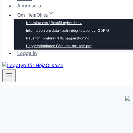
Annonsera
Om HejaOlika
Kontakta oss | Beställ nyhetsbrev
Information om data- och integritetspolicy (GDPR)
Paus för Föräldrakrafts papperstidning
Papperstidningen Föräldrakraft som pdf
Logga in