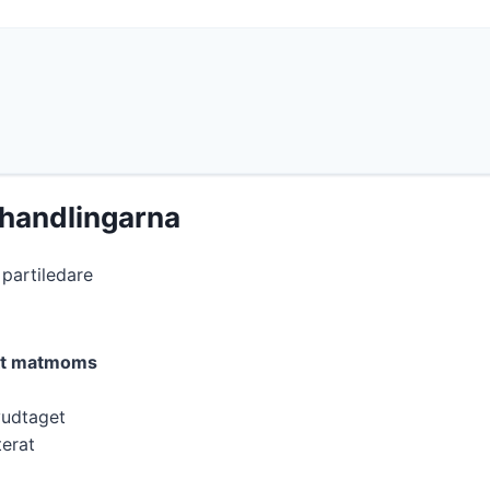
rhandlingarna
 partiledare
nkt matmoms
vudtaget
terat