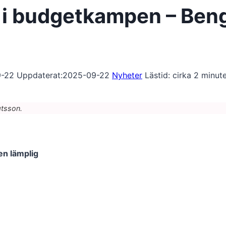
 i budgetkampen – Ben
9-22
Uppdaterat:
2025-09-22
Nyheter
Lästid: cirka
2
minute
gtsson.
en lämplig