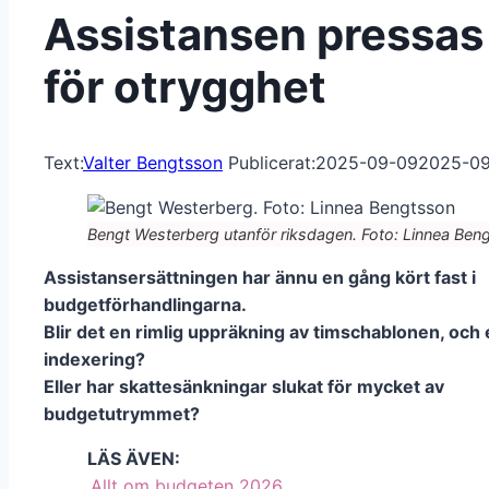
Assistansen pressas
för otrygghet
Text:
Valter Bengtsson
Publicerat:
2025-09-09
2025-0
Bengt Westerberg utanför riksdagen. Foto: Linnea Ben
Assistansersättningen har ännu en gång kört fast i
budgetförhandlingarna.
Blir det en rimlig uppräkning av timschablonen, och 
indexering?
Eller har skattesänkningar slukat för mycket av
budgetutrymmet?
LÄS ÄVEN:
Allt om budgeten 2026