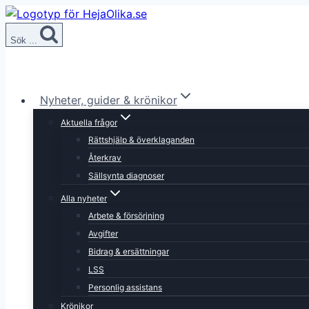
Skip
to
Sök ...
content
Nyheter, guider & krönikor
Aktuella frågor
Rättshjälp & överklaganden
Återkrav
Sällsynta diagnoser
Alla nyheter
Arbete & försörjning
Avgifter
Bidrag & ersättningar
LSS
Personlig assistans
Krönikor