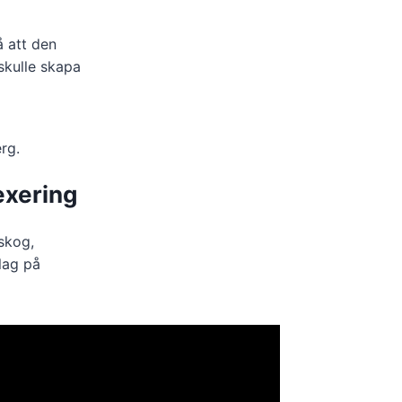
å att den
skulle skapa
rg.
exering
skog,
lag på