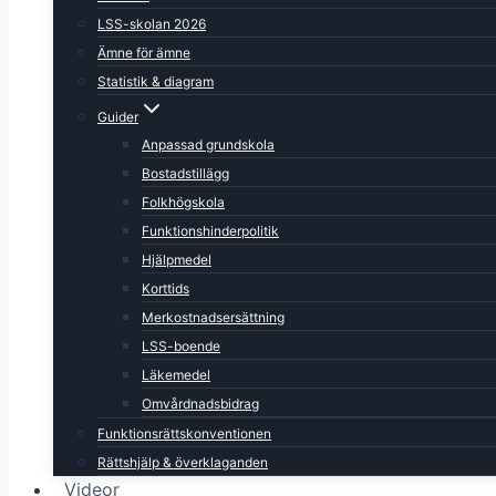
LSS-skolan 2026
Ämne för ämne
Statistik & diagram
Guider
Anpassad grundskola
Bostadstillägg
Folkhögskola
Funktionshinderpolitik
Hjälpmedel
Korttids
Merkostnadsersättning
LSS-boende
Läkemedel
Omvårdnadsbidrag
Funktionsrättskonventionen
Rättshjälp & överklaganden
Videor