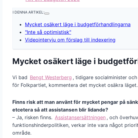
I DENNA ARTIKEL:
Mycket osäkert läge i budgetförhandlingarna
"Inte så optimistisk"
Videointervju om förslag till indexering
Mycket osäkert läge i budgetfö
Vi bad
Bengt Westerberg
, tidigare socialminister och
för Folkpartiet, kommentera det mycket osäkra läget.
Finns risk att man använt för mycket pengar på sä
etcetera så att assistansen blir lidande?
– Ja, risken finns.
Assistansersättningen
, och överhu
funktionshinderpolitiken, verkar inte vara något priori
område.