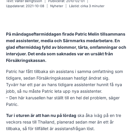
Text:
Valter Bengtsson
Publicerat:
2010-02-01
Uppdaterat:
2021-10-08
Nyheter
Lästid: cirka
3
minuter
På måndagseftermiddagen firade Patric Melin tillsammans
med assistenter, media och Särnmarks medarbetare. En
glad eftermiddag fylld av blommor, tårta, omfamningar och
intervjuer. Det enda som saknades var en ursäkt från
Försäkringskassan.
Patric har fått tillbaka sin assistans i samma omfattning som
tidigare, sedan Försäkringskassan hastigt ändrat sig.
Tyvärr har ett par av hans tidigare assistenter hunnit få nya
jobb, så nu måste Patric leta upp nya assistenter.
– Den här karusellen har ställt till en hel del problem, säger
Patric.
Tur i oturen är att han nu på lördag
ska åka iväg på en tre
veckors resa till Thailand, planerad sedan mer än ett år
tillbaka, så för tillfället är assistansfrågan löst.