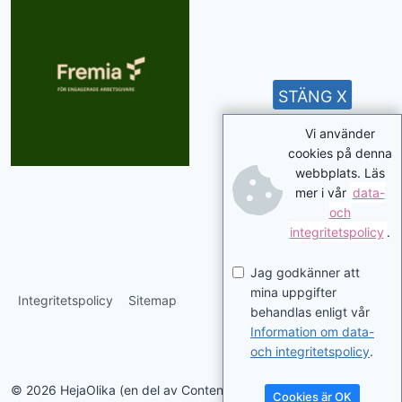
STÄNG X
Vi använder
cookies på denna
webbplats. Läs
mer i vår
data-
och
integritetspolicy
.
Jag godkänner att
mina uppgifter
Integritetspolicy
Sitemap
behandlas enligt vår
Information om data-
och integritetspolicy
.
© 2026 HejaOlika (en del av Contentverkstan.se)
Cookies är OK