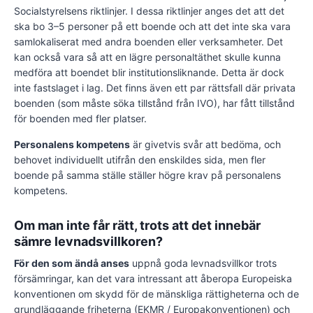
Socialstyrelsens riktlinjer. I dessa riktlinjer anges det att det
ska bo 3–5 personer på ett boende och att det inte ska vara
samlokaliserat med andra boenden eller verksamheter. Det
kan också vara så att en lägre personaltäthet skulle kunna
medföra att boendet blir institutionsliknande. Detta är dock
inte fastslaget i lag. Det finns även ett par rättsfall där privata
boenden (som måste söka tillstånd från IVO), har fått tillstånd
för boenden med fler platser.
Personalens kompetens
är givetvis svår att bedöma, och
behovet individuellt utifrån den enskildes sida, men fler
boende på samma ställe ställer högre krav på personalens
kompetens.
Om man inte får rätt, trots att det innebär
sämre levnadsvillkoren?
För den som ändå anses
uppnå goda levnadsvillkor trots
försämringar, kan det vara intressant att åberopa Europeiska
konventionen om skydd för de mänskliga rättigheterna och de
grundläggande friheterna (EKMR / Europakonventionen) och