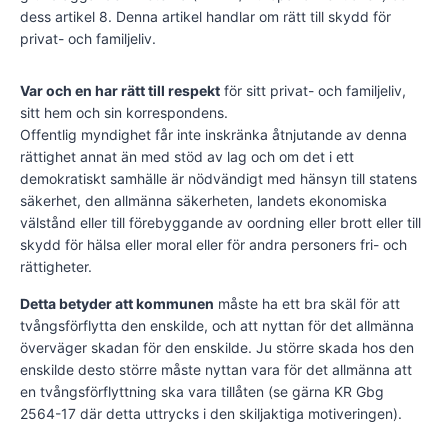
dess artikel 8. Denna artikel handlar om rätt till skydd för
privat- och familjeliv.
Var och en har rätt till respekt
för sitt privat- och familjeliv,
sitt hem och sin korrespondens.
Offentlig myndighet får inte inskränka åtnjutande av denna
rättighet annat än med stöd av lag och om det i ett
demokratiskt samhälle är nödvändigt med hänsyn till statens
säkerhet, den allmänna säkerheten, landets ekonomiska
välstånd eller till förebyggande av oordning eller brott eller till
skydd för hälsa eller moral eller för andra personers fri- och
rättigheter.
Detta betyder att kommunen
måste ha ett bra skäl för att
tvångsförflytta den enskilde, och att nyttan för det allmänna
överväger skadan för den enskilde. Ju större skada hos den
enskilde desto större måste nyttan vara för det allmänna att
en tvångsförflyttning ska vara tillåten (se gärna KR Gbg
2564-17 där detta uttrycks i den skiljaktiga motiveringen).