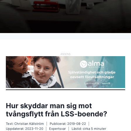
ANNONS
Hur skyddar man sig mot
tvångsflytt från LSS-boende?
Text:
Christian Källström
Publicerat:
2019-08-22
Uppdaterat:
2023-11-20
Expertsvar
Lästid: cirka
5
minuter