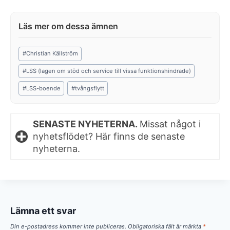
Post
#
Christian Källström
Tags:
#
LSS (lagen om stöd och service till vissa funktionshindrade)
#
LSS-boende
#
tvångsflytt
SENASTE NYHETERNA.
Missat något i
nyhetsflödet? Här finns de senaste
nyheterna.
Lämna ett svar
Din e-postadress kommer inte publiceras.
Obligatoriska fält är märkta
*