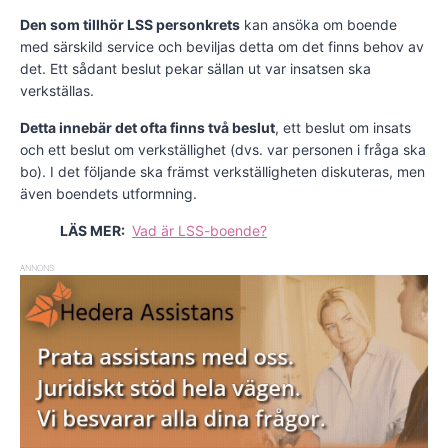
Den som tillhör LSS personkrets
kan ansöka om boende
med särskild service och beviljas detta om det finns behov av
det. Ett sådant beslut pekar sällan ut var insatsen ska
verkställas.
Detta innebär det ofta finns två beslut
, ett beslut om insats
och ett beslut om verkställighet (dvs. var personen i fråga ska
bo). I det följande ska främst verkställigheten diskuteras, men
även boendets utformning.
LÄS MER:
Vad är LSS-boende?
ANNONS