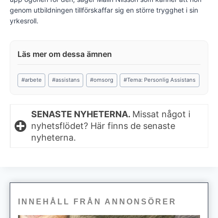
genom utbildningen tillförskaffar sig en större trygghet i sin
yrkesroll.
Post
#
arbete
#
assistans
#
omsorg
#
Tema: Personlig Assistans
Tags:
SENASTE NYHETERNA.
Missat något i
nyhetsflödet? Här finns de senaste
nyheterna.
INNEHÅLL FRÅN ANNONSÖRER