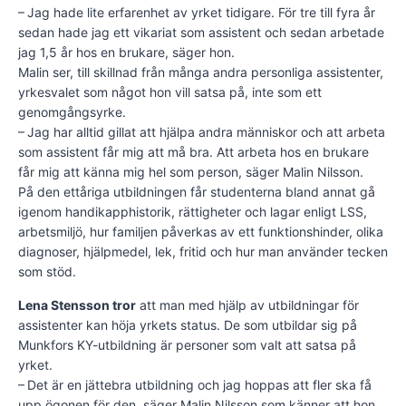
– Jag hade lite erfarenhet av yrket tidigare. För tre till fyra år
sedan hade jag ett vikariat som assistent och sedan arbetade
jag 1,5 år hos en brukare, säger hon.
Malin ser, till skillnad från många andra personliga assistenter,
yrkesvalet som något hon vill satsa på, inte som ett
genomgångsyrke.
– Jag har alltid gillat att hjälpa andra människor och att arbeta
som assistent får mig att må bra. Att arbeta hos en brukare
får mig att känna mig hel som person, säger Malin Nilsson.
På den ettåriga utbildningen får studenterna bland annat gå
igenom handikapphistorik, rättigheter och lagar enligt LSS,
arbetsmiljö, hur familjen påverkas av ett funktionshinder, olika
diagnoser, hjälpmedel, lek, fritid och hur man använder tecken
som stöd.
Lena Stensson tror
att man med hjälp av utbildningar för
assistenter kan höja yrkets status. De som utbildar sig på
Munkfors KY-utbildning är personer som valt att satsa på
yrket.
– Det är en jättebra utbildning och jag hoppas att fler ska få
upp ögonen för den, säger Malin Nilsson som känner att hon