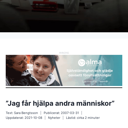
ANNONS
”Jag får hjälpa andra människor”
Text:
Sara Bengtsson
Publicerat:
2007-03-31
Uppdaterat:
2021-10-08
Nyheter
Lästid: cirka
2
minuter