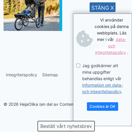
STÄNG X
Vi använder
cookies på denna
webbplats. Läs
mer i vår
data-
och
integritetspolicy
.
Jag godkänner att
mina uppgifter
Integritetspolicy
Sitemap
behandlas enligt vår
Information om data-
och integritetspolicy
.
© 2026 HejaOlika (en del av Contentverkstan.se)
Cookies är OK
Beställ vårt nyhetsbrev