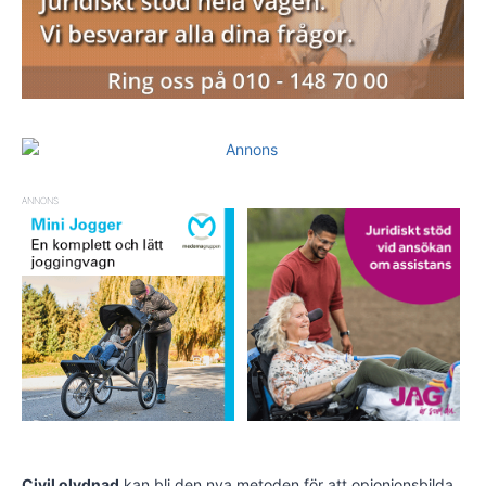
ANNONS
Civil olydnad
kan bli den nya metoden för att opionionsbilda.