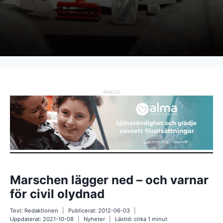
ANNONS
Marschen lägger ned – och varnar
för civil olydnad
Text:
Redaktionen
Publicerat:
2012-06-03
Uppdaterat:
2021-10-08
Nyheter
Lästid: cirka
1
minut