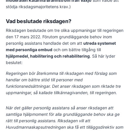
moderaten Katarina Brännström från Växjö
som valde att
stödja riksdagsmajoritetens krav.)
Vad beslutade riksdagen?
Riksdagen beslutade om tre olika uppmaningar till regeringen
den 17 mars 2022. Förutom grundläggande behov inom
personlig assistans handlade det om att
utreda systemet
med personliga ombud
och om bättre tillgång till
hjälpmedel, habilitering och rehabilitering
. Så här lyder
beslutet:
Regeringen bör återkomma till riksdagen med förslag som
handlar om bättre stöd till personer med
funktionsnedsättningar. Det anser riksdagen som riktade tre
uppmaningar, så kallade tillkännagivanden, till regeringen.
När det gäller personlig assistans så anser riksdagen att
samtliga hjälpmoment för alla grundläggande behov ska ge
rätt till personlig assistans. Riksdagen vill att
Huvudmannaskapsutredningen ska få ett tilläggsdirektiv som