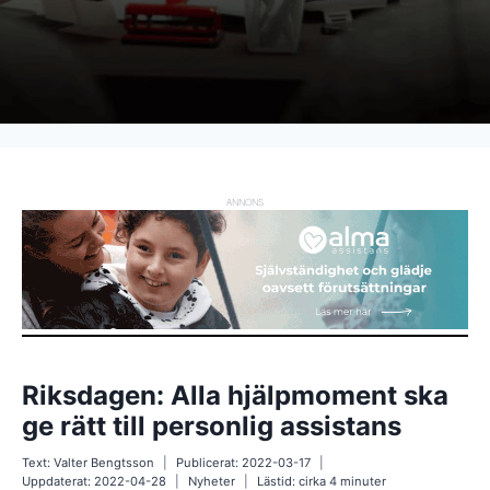
ANNONS
Riksdagen: Alla hjälpmoment ska
ge rätt till personlig assistans
Text:
Valter Bengtsson
Publicerat:
2022-03-17
Uppdaterat:
2022-04-28
Nyheter
Lästid: cirka
4
minuter