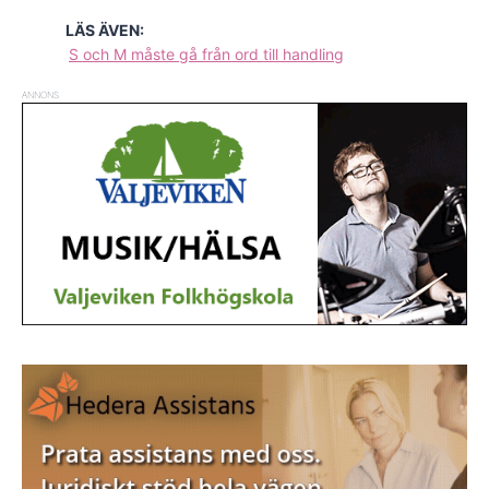
LÄS ÄVEN:
S och M måste gå från ord till handling
ANNONS