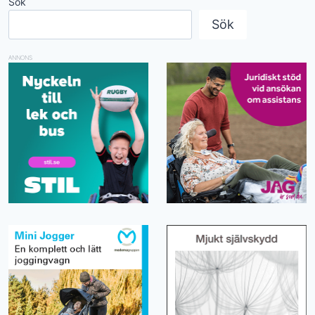
Sök
Sök
ANNONS