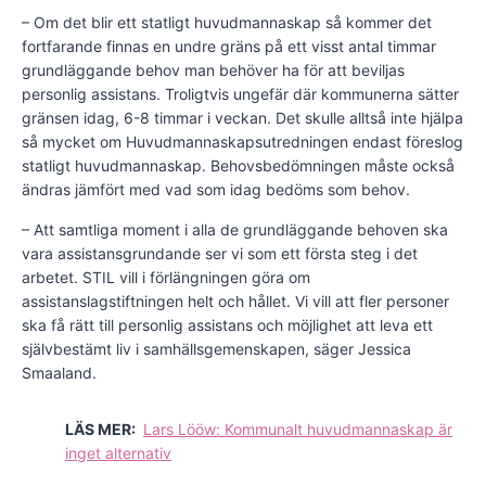
– Om det blir ett statligt huvudmannaskap så kommer det
fortfarande finnas en undre gräns på ett visst antal timmar
grundläggande behov man behöver ha för att beviljas
personlig assistans. Troligtvis ungefär där kommunerna sätter
gränsen idag, 6-8 timmar i veckan. Det skulle alltså inte hjälpa
så mycket om Huvudmannaskapsutredningen endast föreslog
statligt huvudmannaskap. Behovsbedömningen måste också
ändras jämfört med vad som idag bedöms som behov.
– Att samtliga moment i alla de grundläggande behoven ska
vara assistansgrundande ser vi som ett första steg i det
arbetet. STIL vill i förlängningen göra om
assistanslagstiftningen helt och hållet. Vi vill att fler personer
ska få rätt till personlig assistans och möjlighet att leva ett
självbestämt liv i samhällsgemenskapen, säger Jessica
Smaaland.
LÄS MER:
Lars Lööw: Kommunalt huvudmannaskap är
inget alternativ