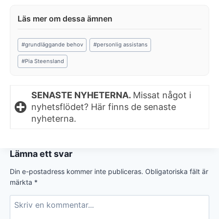
Post
#
grundläggande behov
#
personlig assistans
Tags:
#
Pia Steensland
SENASTE NYHETERNA.
Missat något i
nyhetsflödet? Här finns de senaste
nyheterna.
Lämna ett svar
Din e-postadress kommer inte publiceras.
Obligatoriska fält är
märkta
*