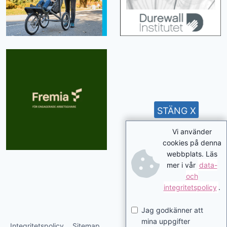
STÄNG X
Vi använder
cookies på denna
webbplats. Läs
mer i vår
data-
och
integritetspolicy
.
Jag godkänner att
mina uppgifter
Integritetspolicy
Sitemap