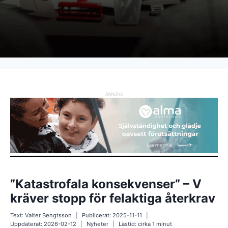
ANNONS
”Katastrofala konsekvenser” – V
kräver stopp för felaktiga återkrav
Text:
Valter Bengtsson
Publicerat:
2025-11-11
Uppdaterat:
2026-02-12
Nyheter
Lästid: cirka
1
minut