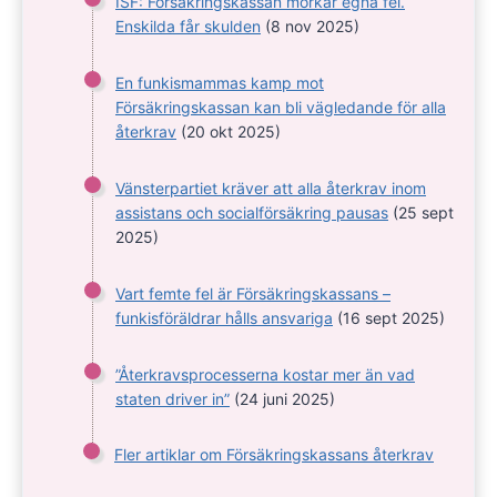
ISF: Försäkringskassan mörkar egna fel.
Enskilda får skulden
(8 nov 2025)
En funkismammas kamp mot
Försäkringskassan kan bli vägledande för alla
återkrav
(20 okt 2025)
Vänsterpartiet kräver att alla återkrav inom
assistans och socialförsäkring pausas
(25 sept
2025)
Vart femte fel är Försäkringskassans –
funkisföräldrar hålls ansvariga
(16 sept 2025)
”Återkravsprocesserna kostar mer än vad
staten driver in”
(24 juni 2025)
Fler artiklar om Försäkringskassans återkrav