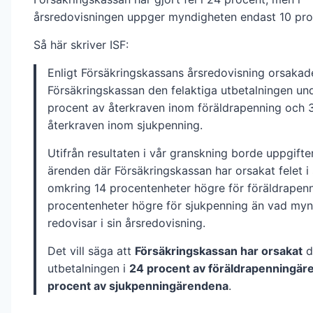
årsredovisningen uppger myndigheten endast 10 pro
Så här skriver ISF:
Enligt Försäkringskassans årsredovisning orsakad
Försäkringskassan den felaktiga utbetalningen un
procent av återkraven inom föräldrapenning och 
återkraven inom sjukpenning.
Utifrån resultaten i vår granskning borde uppgift
ärenden där Försäkringskassan har orsakat felet i s
omkring 14 procentenheter högre för föräldrapen
procentenheter högre för sjukpenning än vad my
redovisar i sin årsredovisning.
Det vill säga att
Försäkringskassan har orsakat
d
utbetalningen i
24 procent av föräldrapenningä
procent av sjukpenningärendena
.