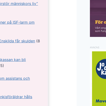
Förstör människors liv”
oner på ISF-larm om
Enskilda får skulden
(8
ANNONS
kassan kan bli
25)
nom assistans och
nkisföräldrar hålls