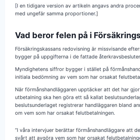
[I en tidigare version av artikeln angavs andra proce
med ungefär samma proportioner.]
Vad beror felen på i Försäkring
Försäkringskassans redovisning är missvisande efte
bygger på uppgifterna i de fattade återkravsbeslute
Myndighetens siffror bygger i stället på förmånshan
initiala bedömning av vem som har orsakat felutbeta
När förmånshandläggaren upptäcker att det har gjort
utbetalning ska hen göra ett så kallat beslutsunderlag
beslutsunderlaget registrerar handläggaren bland an
om vem som har orsakat felutbetalningen.
”I våra intervjuer berättar förmånshandläggare att de
svårt att avgöra vem som har orsakat felutbetalninge