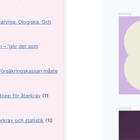
ANNONS
larviga. Ologiska. Och
n – ”gör det som
 Försäkringskassan måste
topp för återkrav
(11
ANNONS
terkrav och statistik
(10