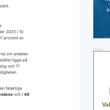
cent.
e
der 2023 i 10
31 procent av
ANNONS
erna om andelen
tället ligga på
ning och 17
ndigheten
en felaktiga
rendena
och i
48