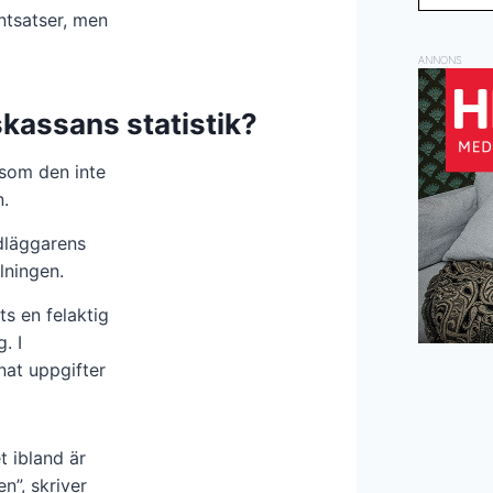
ntsatser, men
ANNONS
skassans statistik?
rsom den inte
n.
dläggarens
lningen.
s en felaktig
. I
nat uppgifter
t ibland är
n”, skriver