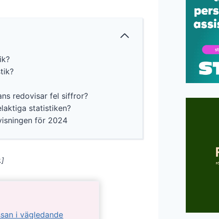
ik?
tik?
ns redovisar fel siffror?
laktiga statistiken?
visningen för 2024
.]
san i vägledande