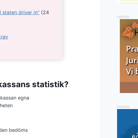
staten driver in”
(24
ANNONS
krav
kassans statistik?
skassan egna
gheten
ANNONS
enden bedöms