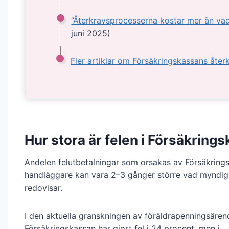
”Återkravsprocesserna kostar mer än vad 
juni 2025)
Fler artiklar om Försäkringskassans åter
Hur stora är felen i Försäkrings
Andelen felutbetalningar som orsakas av Försäkring
handläggare kan vara 2–3 gånger större vad myndi
redovisar.
I den aktuella granskningen av föräldrapenningsär
Försäkringskassan har gjort fel i 24 procent, men i