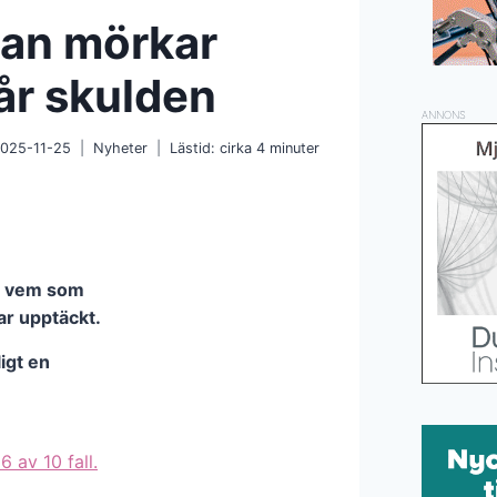
san mörkar
får skulden
ANNONS
025-11-25
Nyheter
Lästid: cirka
4
minuter
er vem som
ar upptäckt.
igt en
6 av 10 fall.