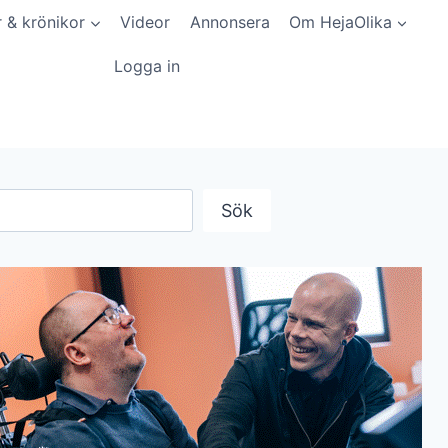
r & krönikor
Videor
Annonsera
Om HejaOlika
Logga in
Sök