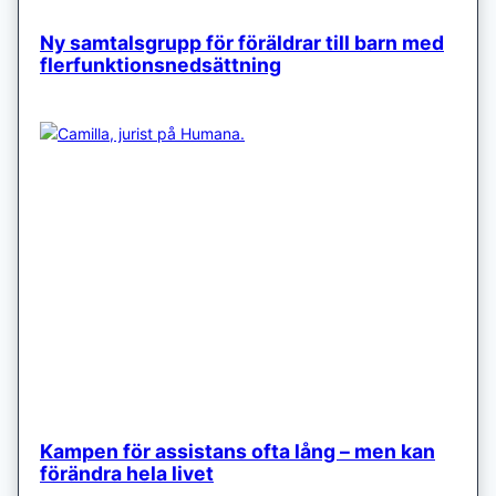
Ny samtalsgrupp för föräldrar till barn med
flerfunktionsnedsättning
Kampen för assistans ofta lång – men kan
förändra hela livet