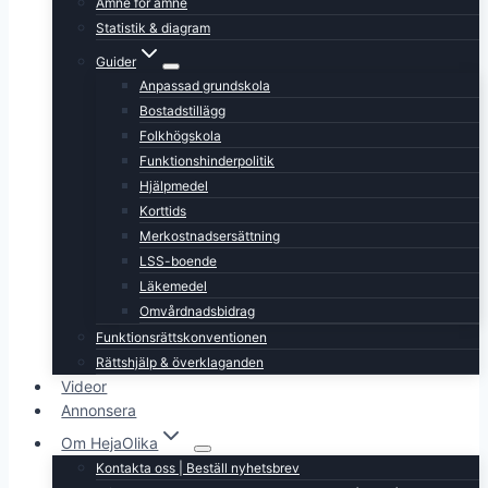
Ämne för ämne
Statistik & diagram
Guider
Anpassad grundskola
Bostadstillägg
Folkhögskola
Funktionshinderpolitik
Hjälpmedel
Korttids
Merkostnadsersättning
LSS-boende
Läkemedel
Omvårdnadsbidrag
Funktionsrättskonventionen
Rättshjälp & överklaganden
Videor
Annonsera
Om HejaOlika
Kontakta oss | Beställ nyhetsbrev