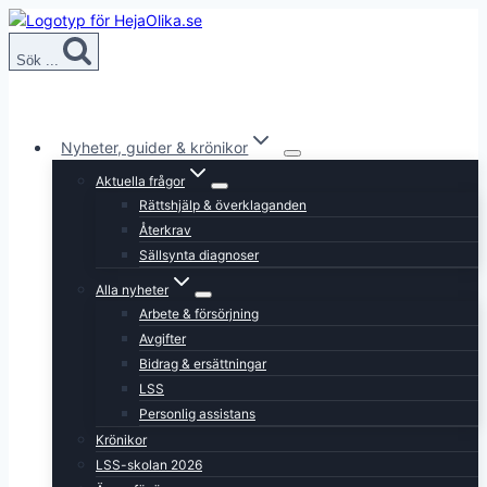
Skip
to
Sök ...
content
Nyheter, guider & krönikor
Aktuella frågor
Rättshjälp & överklaganden
Återkrav
Sällsynta diagnoser
Alla nyheter
Arbete & försörjning
Avgifter
Bidrag & ersättningar
LSS
Personlig assistans
Krönikor
LSS-skolan 2026