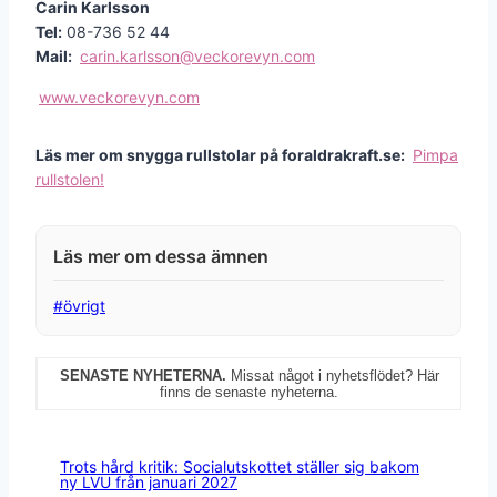
Carin Karlsson
Tel:
08-736 52 44
Mail:
carin.karlsson@veckorevyn.com
www.veckorevyn.com
Läs mer om snygga rullstolar på foraldrakraft.se:
Pimpa
rullstolen!
Post
#
övrigt
Tags:
SENASTE NYHETERNA.
Missat något i nyhetsflödet? Här
finns de senaste nyheterna.
Trots hård kritik: Socialutskottet ställer sig bakom
ny LVU från januari 2027