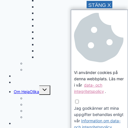
Anpassad grundskola
STÄNG X
Bostadstillägg
Folkhögskola
Funktionshinderpolitik
Hjälpmedel
Korttids
Merkostnadsersättning
LSS-boende
Läkemedel
Omvårdnadsbidrag
Funktionsrättskonventionen
Rättshjälp & överklaganden
Vi använder cookies på
Videor
denna webbplats. Läs mer
Annonsera
i vår
data- och
Toggle
integritetspolicy
.
Om HejaOlika
child
menu
Kontakta oss | Beställ nyhetsbrev
Information om data- och integritetspolicy (GDPR)
Jag godkänner att mina
Paus för Föräldrakrafts papperstidning
uppgifter behandlas enligt
Papperstidningen Föräldrakraft som pdf
vår
Information om data-
Logga in
och integritetspolicy
.