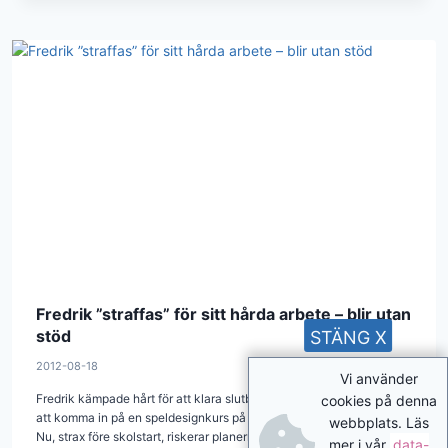
Fredrik ”straffas” för sitt hårda arbete – blir utan
stöd
STÄNG X
2012-08-18
Vi använder
Fredrik kämpade hårt för att klara slutbetyg i på gymnasiet och för
cookies på denna
att komma in på en speldesignkurs på Ädelfors folkhögskola.
webbplats. Läs
Nu, strax före skolstart, riskerar planerna att gå i kras eftersom han
mer i vår
data-