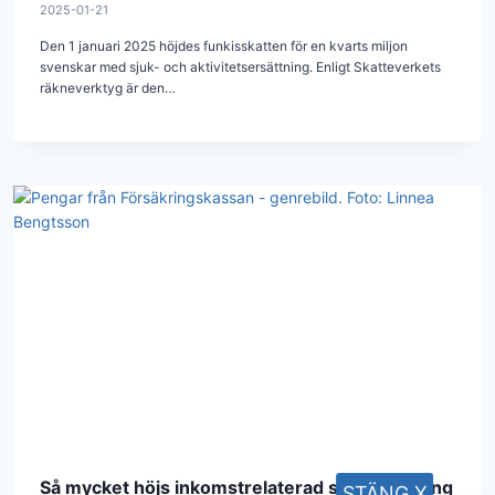
2025-01-21
Den 1 januari 2025 höjdes funkisskatten för en kvarts miljon
svenskar med sjuk- och aktivitetsersättning. Enligt Skatteverkets
räkneverktyg är den…
Så mycket höjs inkomstrelaterad sjukersättning
STÄNG X