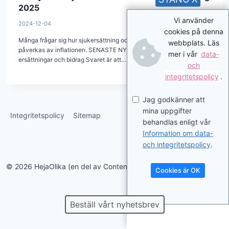
2025
Vi använder
2024-12-04
cookies på denna
Många frågar sig hur sjukersättning och aktivitetsersättning
webbplats. Läs
påverkas av inflationen. SENASTE NYTT: Så mycket höjs
mer i vår
data-
ersättningar och bidrag Svaret är att…
och
integritetspolicy
.
Jag godkänner att
mina uppgifter
Integritetspolicy
Sitemap
behandlas enligt vår
Information om data-
och integritetspolicy
.
© 2026 HejaOlika (en del av Contentverkstan.se)
Cookies är OK
Beställ vårt nyhetsbrev